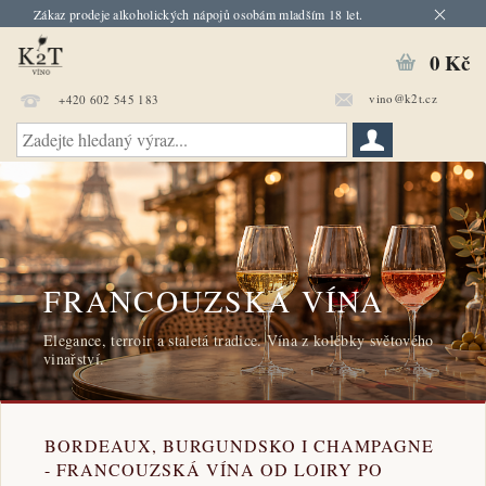
Zákaz prodeje alkoholických nápojů osobám mladším 18 let.
0 Kč
vino@k2t.cz
+420 602 545 183
FRANCOUZSKÁ VÍNA
Elegance, terroir a staletá tradice. Vína z kolébky světového
vinařství.
BORDEAUX, BURGUNDSKO I CHAMPAGNE
- FRANCOUZSKÁ VÍNA OD LOIRY PO