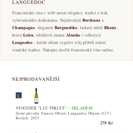
LANGUEDOC
Francouzská vína v sobě nesou eleganci, tradici a lesk
Bordeaux
vybroušeného drahokamu. Nejslavnější
a
Champagne
Burgundsko
Rhony
, elegantní
, laskavé údolí
,
Loira
Alsasko
hravá
, odrůdově známé
i velkorysý
Languedoc
- každá oblast vypráví svůj příběh staletí
vinařské tradice. Nakupte skvělá francouzská vína online.
NEJPRODÁVANĚJŠÍ
1.
VIOGNIER "LUC PIRLET"
–
SKLADEM
Země původu: Francie Oblast: Languedoc Objem: 0,75 l
Ročník: 2025
270 Kč