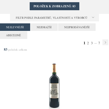
POLOŽEK K ZOBRAZENÍ:
83
FILTR PODLE PARAMETRŮ, VLASTNOSTÍ A VÝROBCŮ
NEJLEVNĚJŠÍ
NEJDRAŽŠÍ
NEJPRODÁVANĚJŠÍ
ABECEDNĚ
1
...
2
3
7
83
položek celkem