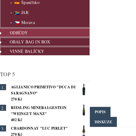
Španělsko
JAR
Morava
ODRŮDY
OBALY BAG IN BOX
VINNÉ BALÍČKY
TOP 5
AGLIANICO PRIMITIVO "DUCA DI
SARAGNANO"
270 Kč
RIESLING MINERALGESTEIN
POPIS
"WEINGUT MANZ"
402 Kč
DISKUZE
CHARDONNAY "LUC PIRLET"
270 Kč