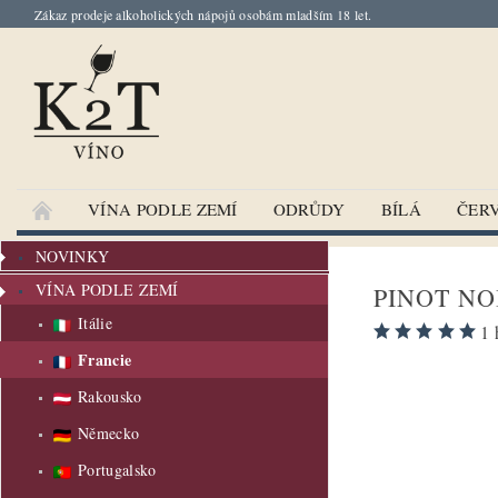
Zákaz prodeje alkoholických nápojů osobám mladším 18 let.
VÍNA PODLE ZEMÍ
ODRŮDY
BÍLÁ
ČER
NOVINKY
VÍNA PODLE ZEMÍ
PINOT NO
Itálie
1 
Francie
Rakousko
Německo
Portugalsko