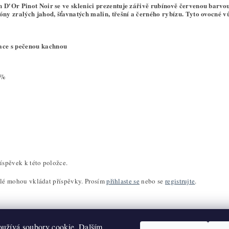
 D'Or Pinot Noir se ve sklenici prezentuje zářivě rubínově červenou barvo
óny zralých jahod, šťavnatých malin, třešní a černého rybízu. Tyto ovocné 
ce s pečenou kachnou
0%
íspěvek k této položce.
elé mohou vkládat příspěvky. Prosím
přihlaste se
nebo se
registrujte
.
užívá soubory cookie. Dalším