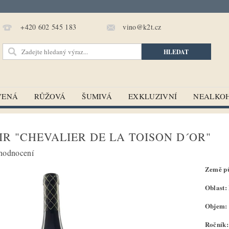
vino@k2t.cz
+420 602 545 183
VENÁ
RŮŽOVÁ
ŠUMIVÁ
EXKLUZIVNÍ
NEALKO
IR "CHEVALIER DE LA TOISON D´OR"
hodnocení
Země pů
Oblast:
Objem: 
Ročník: