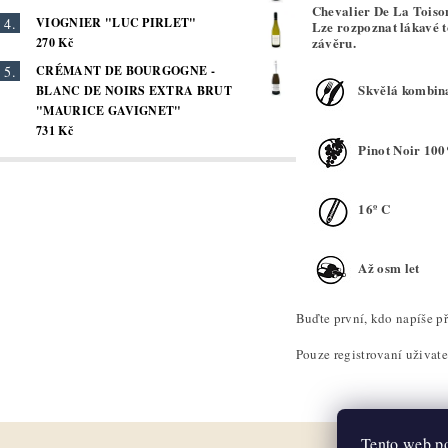
Chevalier De La Toison
VIOGNIER "LUC PIRLET"
Lze rozpoznat lákavé t
závěru.
270 Kč
CRÉMANT DE BOURGOGNE -
Skvělá kombina
BLANC DE NOIRS EXTRA BRUT
"MAURICE GAVIGNET"
731 Kč
Pinot Noir 10
16º C
Až osm let
Buďte první, kdo napíše př
Pouze registrovaní uživat
Tento web po