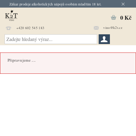
Zákaz prodeje alkoholických nápojů osobám mladším 18 let.
0 Kč
vino@k2t.cz
+420 602 545 183
Připravujeme ....