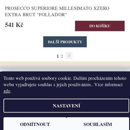
PROSECCO SUPERIORE MILLESIMATO XZERO
EXTRA BRUT "FOLLADOR"
541 Kč
DALŠÍ PRODUKTY
1
2
Tento web používá soubory cookie. Dalším procházením tohoto
Upravit nastavení cookies
webu vyjadřujete souhlas s jejich používáním.. Více informací
2026 ©
K2T Víno
, všechna práva vyhrazena
zde
.
Vytvořil Shoptet
NASTAVENÍ
ODMÍTNOUT
SOUHLASÍM