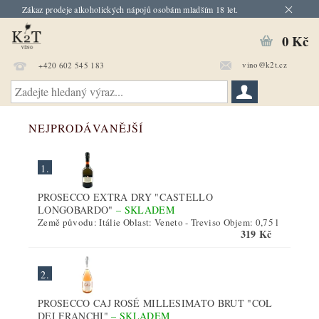
Zákaz prodeje alkoholických nápojů osobám mladším 18 let.
0 Kč
vino@k2t.cz
+420 602 545 183
NEJPRODÁVANĚJŠÍ
1.
PROSECCO EXTRA DRY "CASTELLO
LONGOBARDO"
–
SKLADEM
Země původu: Itálie Oblast: Veneto - Treviso Objem: 0,75 l
319 Kč
2.
PROSECCO CAJ ROSÉ MILLESIMATO BRUT "COL
DEI FRANCHI"
–
SKLADEM