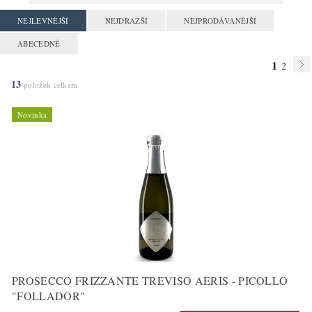
NEJLEVNĚJŠÍ
NEJDRAŽŠÍ
NEJPRODÁVANĚJŠÍ
ABECEDNĚ
1
2
13
položek celkem
Novinka
PROSECCO FRIZZANTE TREVISO AERIS - PICOLLO
"FOLLADOR"