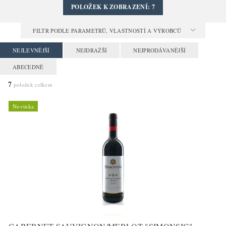
POLOŽEK K ZOBRAZENÍ:
7
FILTR PODLE PARAMETRŮ, VLASTNOSTÍ A VÝROBCŮ
NEJLEVNĚJŠÍ
NEJDRAŽŠÍ
NEJPRODÁVANĚJŠÍ
ABECEDNĚ
7
položek celkem
Novinka