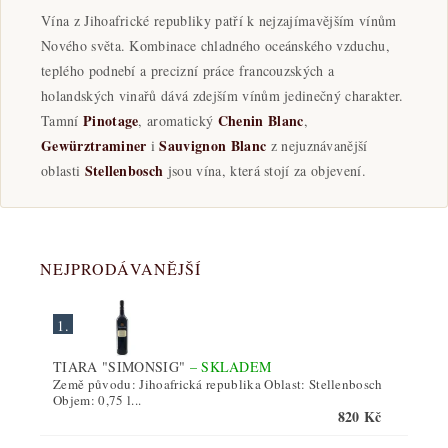
Vína z Jihoafrické republiky patří k nejzajímavějším vínům
Nového světa. Kombinace chladného oceánského vzduchu,
teplého podnebí a precizní práce francouzských a
holandských vinařů dává zdejším vínům jedinečný charakter.
Pinotage
Chenin Blanc
Tamní
, aromatický
,
Gewürztraminer
Sauvignon Blanc
i
z nejuznávanější
Stellenbosch
oblasti
jsou vína, která stojí za objevení.
NEJPRODÁVANĚJŠÍ
1.
TIARA "SIMONSIG"
–
SKLADEM
Země původu: Jihoafrická republika Oblast: Stellenbosch
Objem: 0,75 l...
820 Kč