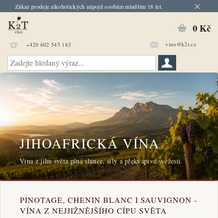
Zákaz prodeje alkoholických nápojů osobám mladším 18 let.
0 Kč
vino@k2t.cz
+420 602 545 183
JIHOAFRICKÁ VÍNA
Vína z jihu světa plná slunce, síly a překvapivé svěžesti.
PINOTAGE, CHENIN BLANC I SAUVIGNON -
VÍNA Z NEJJIŽNĚJŠÍHO CÍPU SVĚTA