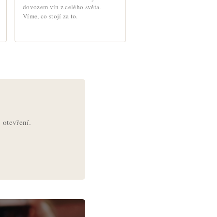
dovozem vín z celého světa.
Víme, co stojí za to.
 otevření.