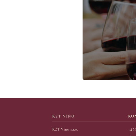
K2T VÍNO
KO
K2T Víno s.r.o.
+42