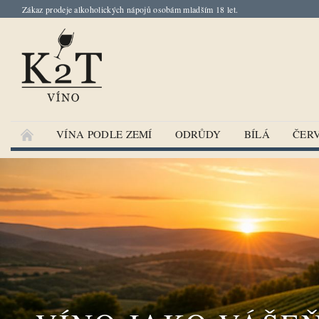
Zákaz prodeje alkoholických nápojů osobám mladším 18 let.
VÍNA PODLE ZEMÍ
ODRŮDY
BÍLÁ
ČER