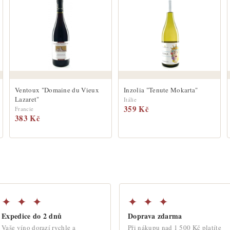
Ventoux "Domaine du Vieux
Inzolia "Tenute Mokarta"
Lazaret"
Itálie
359 Kč
Francie
383 Kč
✦ ✦ ✦
✦ ✦ ✦
Expedice do 2 dnů
Doprava zdarma
Vaše víno dorazí rychle a
Při nákupu nad 1 500 Kč platíte