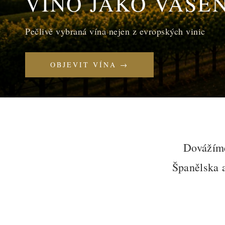
VÍNO JAKO VÁŠE
Pečlivě vybraná vína nejen z evropských vinic
OBJEVIT VÍNA →
Dovážíme
Španělska a