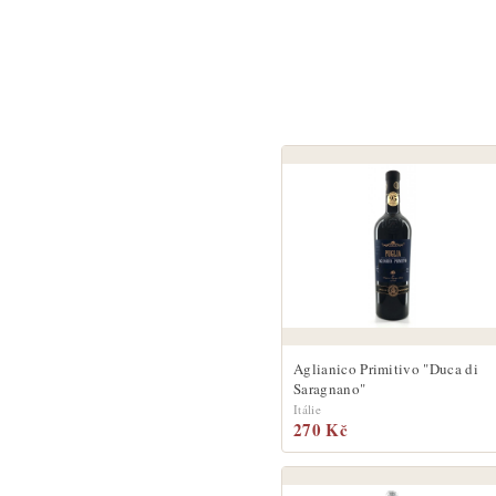
Aglianico Primitivo "Duca di
Saragnano"
Itálie
270 Kč