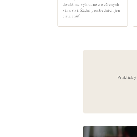
dovážíme výhradně z ověřených
vinařství. Žádní prostředníci, jen
čistá chuť.
Praktický