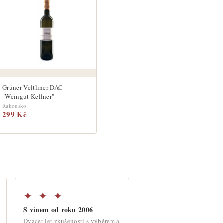
Grüner Veltliner DAC
"Weingut Kellner"
Rakousko
299 Kč
✦ ✦ ✦
S vínem od roku 2006
Dvacet let zkušeností s výběrem a