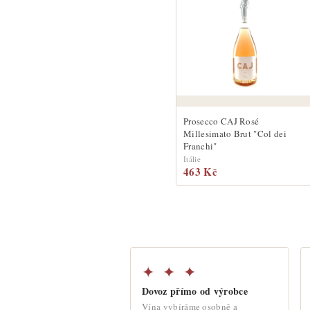
Prosecco CAJ Rosé
Millesimato Brut "Col dei
Franchi"
Itálie
463 Kč
✦ ✦ ✦
Dovoz přímo od výrobce
Vína vybíráme osobně a