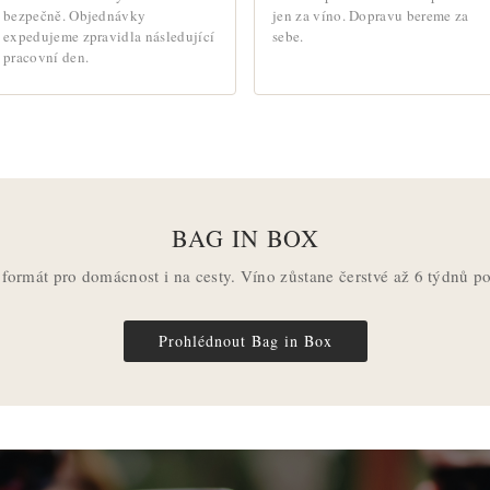
bezpečně. Objednávky
jen za víno. Dopravu bereme za
expedujeme zpravidla následující
sebe.
pracovní den.
BAG IN BOX
 formát pro domácnost i na cesty. Víno zůstane čerstvé až 6 týdnů po
Prohlédnout Bag in Box