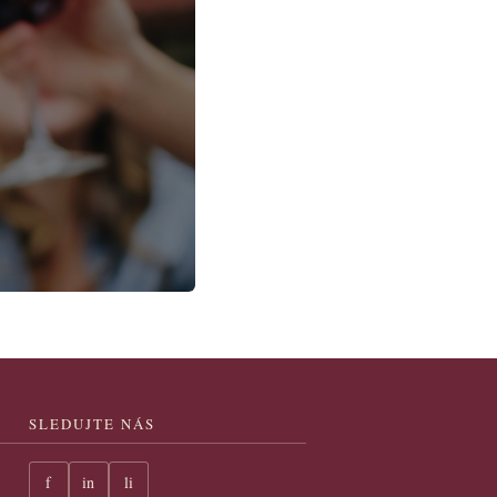
SLEDUJTE NÁS
f
in
li