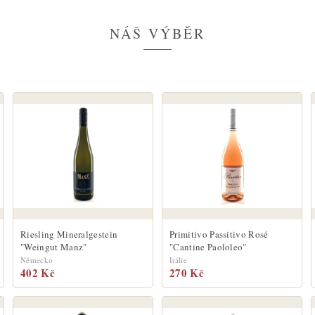
NÁŠ VÝBĚR
Riesling Mineralgestein
Primitivo Passitivo Rosé
"Weingut Manz"
"Cantine Paololeo"
Německo
Itálie
402 Kč
270 Kč