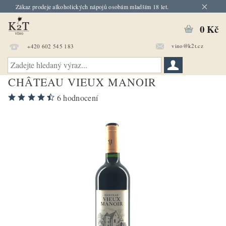
Zákaz prodeje alkoholických nápojů osobám mladším 18 let.
0 Kč
vino@k2t.cz
+420 602 545 183
CHÂTEAU VIEUX MANOIR
6 hodnocení