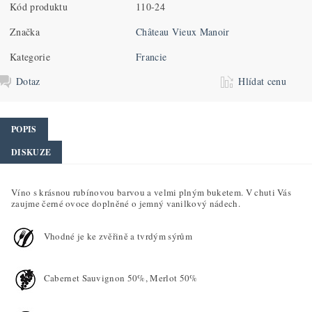
Kód produktu
110-24
Značka
Château Vieux Manoir
Kategorie
Francie
Dotaz
Hlídat cenu
POPIS
DISKUZE
Víno s krásnou rubínovou barvou a velmi plným buketem. V chuti Vás
zaujme černé ovoce doplněné o jemný vanilkový nádech.
Vhodné je ke zvěřině a tvrdým sýrům
Cabernet Sauvignon 50%, Merlot 50%