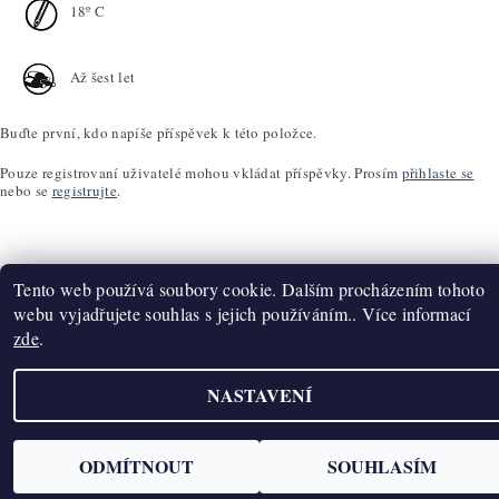
18º C
Až šest let
Buďte první, kdo napíše příspěvek k této položce.
Pouze registrovaní uživatelé mohou vkládat příspěvky. Prosím
přihlaste se
nebo se
registrujte
.
Tento web používá soubory cookie. Dalším procházením tohoto
webu vyjadřujete souhlas s jejich používáním.. Více informací
zde
.
Upravit nastavení cookies
2026 ©
K2T Víno
, všechna práva vyhrazena
Vytvořil Shoptet
NASTAVENÍ
ODMÍTNOUT
SOUHLASÍM