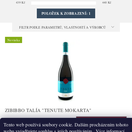
439
Kč
440
Kč
POLOŽEK K ZOBRAZENÍ:
1
FILTR PODLE PARAMETRŮ, VLASTNOSTÍ A VÝROBCŮ
Novinka
ZIBIBBO TALÍA "TENUTE MOKARTA"
439 Kč
Tento web používá soubory cookie. Dalším procházením tohoto
webu vyjadřujete souhlas s jejich používáním.. Více informací