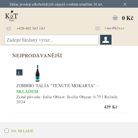
Zákaz prodeje alkoholických nápojů osobám mladším 18 let.
0 Kč
vino@k2t.cz
+420 602 545 183
NEJPRODÁVANĚJŠÍ
1.
ZIBIBBO TALÍA "TENUTE MOKARTA"
–
SKLADEM
Země původu: Itálie Oblast: Sicílie Objem: 0,75 l Ročník:
2024
439 Kč
NA SKLADĚ