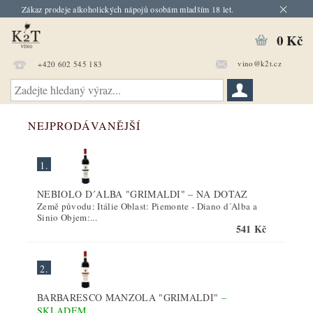
Zákaz prodeje alkoholických nápojů osobám mladším 18 let.
0 Kč
vino@k2t.cz
+420 602 545 183
NEJPRODÁVANĚJŠÍ
1.
NEBIOLO D´ALBA "GRIMALDI"
–
NA DOTAZ
Země původu: Itálie Oblast: Piemonte - Diano d´Alba a
Sinio Objem:...
541 Kč
2.
BARBARESCO MANZOLA "GRIMALDI"
–
SKLADEM