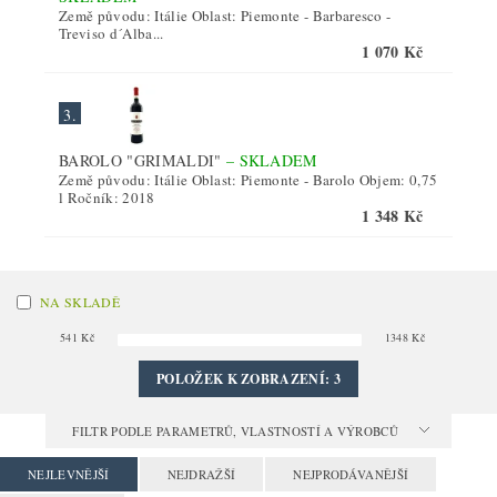
Země původu: Itálie Oblast: Piemonte - Barbaresco -
Treviso d´Alba...
1 070 Kč
3.
BAROLO "GRIMALDI"
–
SKLADEM
Země původu: Itálie Oblast: Piemonte - Barolo Objem: 0,75
l Ročník: 2018
1 348 Kč
NA SKLADĚ
541
Kč
1348
Kč
POLOŽEK K ZOBRAZENÍ:
3
FILTR PODLE PARAMETRŮ, VLASTNOSTÍ A VÝROBCŮ
NEJLEVNĚJŠÍ
NEJDRAŽŠÍ
NEJPRODÁVANĚJŠÍ