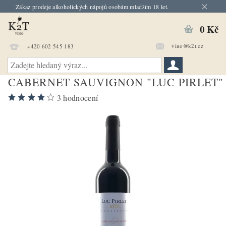
Zákaz prodeje alkoholických nápojů osobám mladším 18 let.
0 Kč
vino@k2t.cz
+420 602 545 183
CABERNET SAUVIGNON "LUC PIRLET"
3 hodnocení