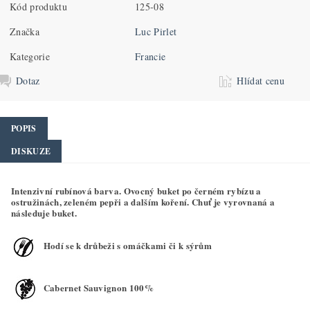
Kód produktu
125-08
Značka
Luc Pirlet
Kategorie
Francie
Dotaz
Hlídat cenu
POPIS
DISKUZE
Intenzivní rubínová barva. Ovocný buket po černém rybízu a
ostružinách, zeleném pepři a dalším koření. Chuť je vyrovnaná a
následuje buket.
Hodí se k drůbeži s omáčkami či k sýrům
Cabernet Sauvignon 100%