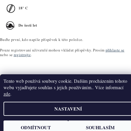
18° C
Do šesti let
Buďte první, kdo napíše příspěvek k této položce.
Pouze registrovaní uživatelé mohou vkládat příspěvky. Prosím
přihlaste se
nebo se
registrujte
.
Tento web používá soubory cookie. Dalším procházením tohoto
webu vyjadřujete souhlas s jejich používáním.. Více informací
zde
.
Upravit nastavení cookies
2026 ©
K2T Víno
, všechna práva vyhrazena
Vytvořil Shoptet
NASTAVENÍ
ODMÍTNOUT
SOUHLASÍM