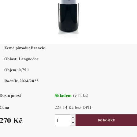
Země původu: Francie
Oblast: Languedoc
Objem: 0,75 l
Ročník: 2024/2025
Dostupnost
Skladem
(>12 ks)
Cena
223,14 Kč bez DPH
270 Kč