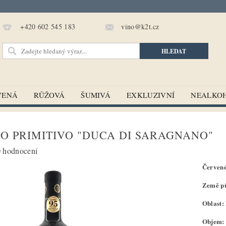
vino@k2t.cz
+420 602 545 183
VENÁ
RŮŽOVÁ
ŠUMIVÁ
EXKLUZIVNÍ
NEALKO
O PRIMITIVO "DUCA DI SARAGNANO"
 hodnocení
Červené
Země pů
Oblast:
Objem: 