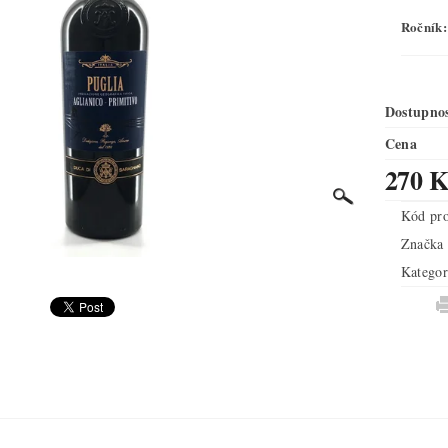
Ročník:
Dostupno
Cena
270 K
Kód pr
Značka
Kategor