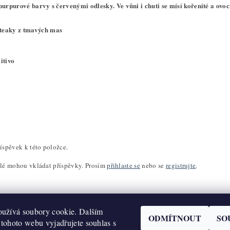
purpurové barvy s červenými odlesky. Ve vůni i chuti se mísí kořenité a ov
teaky z tmavých mas
itivo
íspěvek k této položce.
elé mohou vkládat příspěvky. Prosím
přihlaste se
nebo se
registrujte
.
užívá soubory cookie. Dalším
ODMÍTNOUT
SO
tohoto webu vyjadřujete souhlas s