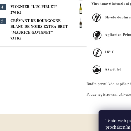
Víno tmavé intenzivní 
VIOGNIER "LUC PIRLET"
270 Kč
Skvěle doplní s
CRÉMANT DE BOURGOGNE -
BLANC DE NOIRS EXTRA BRUT
"MAURICE GAVIGNET"
Aglianico Prim
731 Kč
18° C
Až pět let
Buďte první, kdo napíše př
Pouze registrovaní uživat
Tento web po
procházením 