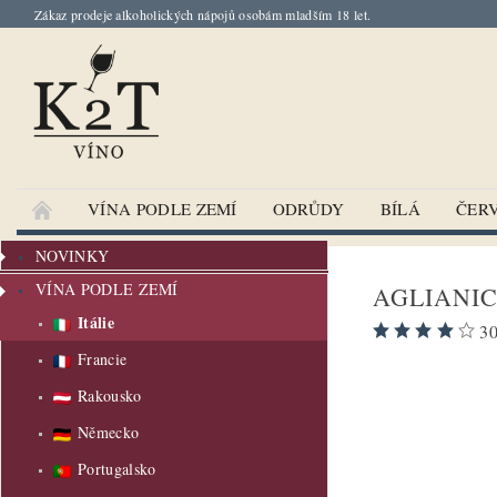
Zákaz prodeje alkoholických nápojů osobám mladším 18 let.
VÍNA PODLE ZEMÍ
ODRŮDY
BÍLÁ
ČER
NOVINKY
VÍNA PODLE ZEMÍ
AGLIANIC
Itálie
30
Francie
Bestseller
Rakousko
Německo
Portugalsko