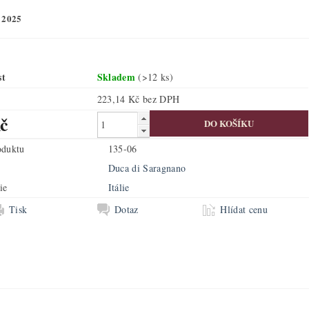
 2025
st
Skladem
(>12 ks)
223,14 Kč bez DPH
č
oduktu
135-06
Duca di Saragnano
ie
Itálie
Tisk
Dotaz
Hlídat cenu