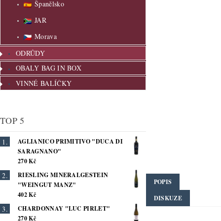
Španělsko
JAR
Morava
ODRŮDY
OBALY BAG IN BOX
VINNÉ BALÍČKY
TOP 5
AGLIANICO PRIMITIVO "DUCA DI
SARAGNANO"
270 Kč
RIESLING MINERALGESTEIN
POPIS
"WEINGUT MANZ"
402 Kč
DISKUZE
CHARDONNAY "LUC PIRLET"
270 Kč