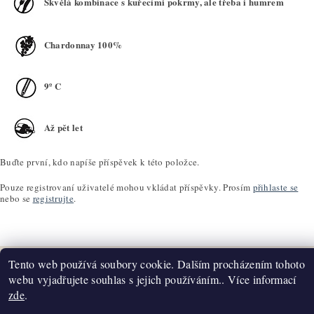
Skvělá kombinace s kuřecími pokrmy, ale třeba i humrem
Chardonnay 100%
9º C
Až pět let
Buďte první, kdo napíše příspěvek k této položce.
Pouze registrovaní uživatelé mohou vkládat příspěvky. Prosím
přihlaste se
nebo se
registrujte
.
Tento web používá soubory cookie. Dalším procházením tohoto
webu vyjadřujete souhlas s jejich používáním.. Více informací
zde
.
Upravit nastavení cookies
2026 ©
K2T Víno
, všechna práva vyhrazena