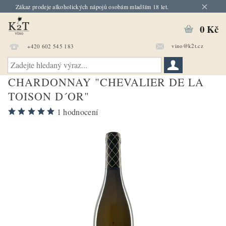
Zákaz prodeje alkoholických nápojů osobám mladším 18 let.
0 Kč
vino@k2t.cz
+420 602 545 183
CHARDONNAY "CHEVALIER DE LA
TOISON D´OR"
1 hodnocení