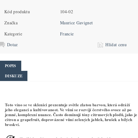
Kód produktu
104-02
Značka
Maurice Gavignet
Kategorie
Francie
Dotaz
Hlídat cenu
POPIS
DISKUZE
Toto víno se ve sklenici prezentuje světle zlatou barvou, která odráží
jeho eleganci a kultivovanost. Ve vůni se rozvíjí čerstvého ovoce až po
jemné, komplexní nuance. Často dominují tóny citrusových plodů, jako je
citron a grapefruit, doprovázené vůní zelených jablek, hrušek a bílých
broskví.