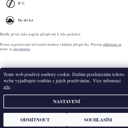
8º C
Do tří let
Buďte první, kdo napíše příspěvek k této položce.
Pouze registrovaní uživatelé mohou vkládat příspěvky. Prosím
přihlaste se
nebo se
registrujte
.
Tento web používá soubory cookie. Dalším procházením tohoto
webu vyjadřujete souhlas s jejich používáním.. Více informací
zde
.
Upravit nastavení cookies
2026 ©
K2T Víno
, všechna práva vyhrazena
Vytvořil Shoptet
NASTAVENÍ
ODMÍTNOUT
SOUHLASÍM