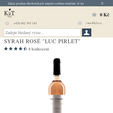
Zákaz prodeje alkoholických nápojů osobám mladším 18 let.
0 Kč
vino@k2t.cz
+420 602 545 183
SYRAH ROSÉ "LUC PIRLET"
8 hodnocení