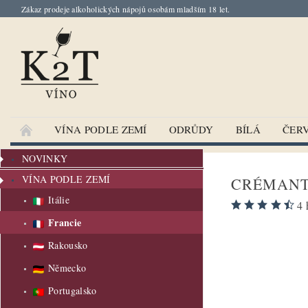
Zákaz prodeje alkoholických nápojů osobám mladším 18 let.
VÍNA PODLE ZEMÍ
ODRŮDY
BÍLÁ
ČER
NOVINKY
VÍNA PODLE ZEMÍ
CRÉMANT 
Itálie
4 
Francie
Rakousko
Německo
Portugalsko