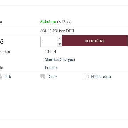
st
Skladem
(>12 ks)
604,13 Kč bez DPH
č
oduktu
104-01
Maurice Gavignet
ie
Francie
Tisk
Dotaz
Hlídat cenu