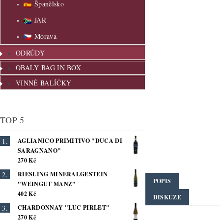
Španělsko
JAR
Morava
ODRŮDY
OBALY BAG IN BOX
VINNÉ BALÍČKY
TOP 5
AGLIANICO PRIMITIVO "DUCA DI
SARAGNANO"
270 Kč
RIESLING MINERALGESTEIN
POPIS
"WEINGUT MANZ"
402 Kč
DISKUZE
CHARDONNAY "LUC PIRLET"
270 Kč