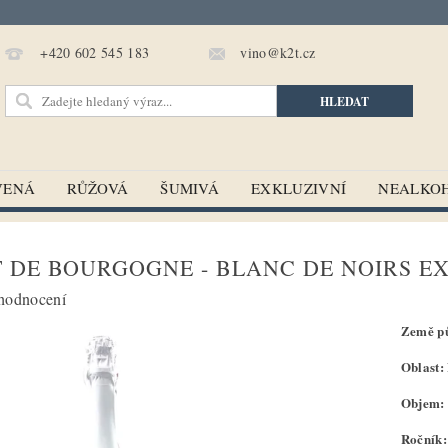
vino@k2t.cz
+420 602 545 183
VENÁ
RŮŽOVÁ
ŠUMIVÁ
EXKLUZIVNÍ
NEALKO
DE BOURGOGNE - BLANC DE NOIRS EX
hodnocení
Země pů
Oblast:
Objem: 
Ročník: