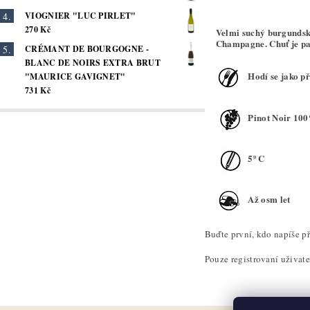
VIOGNIER "LUC PIRLET"
270 Kč
Velmi suchý burgundsk
Champagne. Chuť je pa
CRÉMANT DE BOURGOGNE -
BLANC DE NOIRS EXTRA BRUT
Hodí se jako př
"MAURICE GAVIGNET"
731 Kč
Pinot Noir 10
5º C
Až osm let
Buďte první, kdo napíše př
Pouze registrovaní uživat