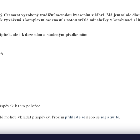
ý Crémant vyrobený tradiční metodou kvašením v láhvi. Má jemné ale dlouh
k vyvážená s komplexní ovocností s notou světlé mirabelky v kombinaci s 
ípitek, ale i k dezertům a studeným předkrmům
0%
íspěvek k této položce.
elé mohou vkládat příspěvky. Prosím
přihlaste se
nebo se
registrujte
.