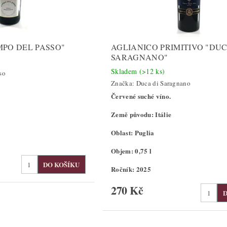
MPO DEL PASSO"
AGLIANICO PRIMITIVO "DUC
SARAGNANO"
Skladem
(>12 ks)
so
Značka:
Duca di Saragnano
Červené suché víno.
Země původu: Itálie
Oblast: Puglia
Objem: 0,75 l
Ročník: 2025
270 Kč