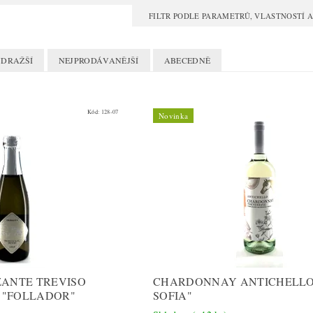
FILTR PODLE PARAMETRŮ, VLASTNOSTÍ
JDRAŽŠÍ
NEJPRODÁVANĚJŠÍ
ABECEDNĚ
Kód:
128-07
Novinka
ZANTE TREVISO
CHARDONNAY ANTICHELLO
O "FOLLADOR"
SOFIA"