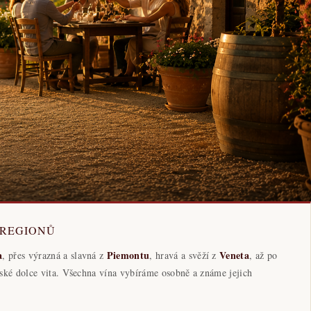
 REGIONŮ
a
Piemontu
Veneta
, přes výrazná a slavná z
, hravá a svěží z
, až po
talské dolce vita. Všechna vína vybíráme osobně a známe jejich