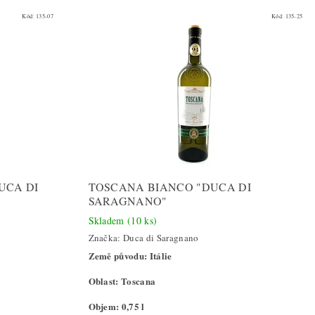
Kód:
135-07
Kód:
135-25
UCA DI
TOSCANA BIANCO "DUCA DI
SARAGNANO"
Skladem
(10 ks)
Značka:
Duca di Saragnano
Země původu: Itálie
Oblast: Toscana
Objem: 0,75 l