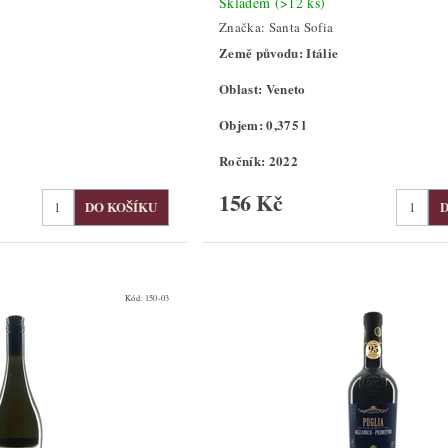
Skladem
(>12 ks)
Značka:
Santa Sofia
Země původu: Itálie
Oblast: Veneto
Objem: 0,375 l
Ročník: 2022
156 Kč
Kód:
150-03
Bestseller