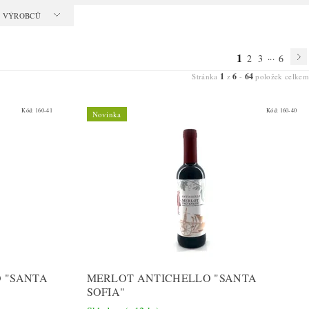
 A VÝROBCŮ
1
...
2
3
6
1
6
64
Stránka
z
-
položek celkem
Kód:
160-41
Kód:
160-40
Novinka
 "SANTA
MERLOT ANTICHELLO "SANTA
SOFIA"