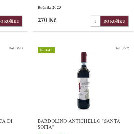
Ročník: 2023
270 Kč
Kód:
135-03
Kód:
160-37
Novinka
CA DI
BARDOLINO ANTICHELLO "SANTA
SOFIA"