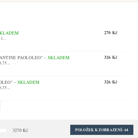
270 Kč
SKLADEM
l...
326 Kč
CANTINE PAOLOLEO"
–
SKLADEM
,75...
326 Kč
LOLEO"
–
SKLADEM
,75...
3270
Kč
POLOŽEK K ZOBRAZENÍ:
64