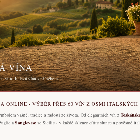
Á VÍNA
ce vita. Italská vína s příběhem.
A ONLINE - VÝBĚR PŘES 60 VÍN Z OSMI ITALSKÝCH
Toskánsk
symbolem vášně, tradice a radosti ze života. Od elegantních vín z
Sangiovese
Puglie a
ze Sicílie - v každé sklence cítíte slunce a pověstné i