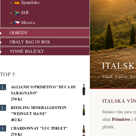
Španělsko
JAR
Morava
ODRŮDY
OBALY BAG IN BOX
VINNÉ BALÍČKY
ITALSK
TOP 5
Vášeň, tradice, dol
AGLIANICO PRIMITIVO "DUCA DI
SARAGNANO"
270 Kč
ITALSKÁ VÍN
RIESLING MINERALGESTEIN
Italská vína jsou 
"WEINGUT MANZ"
Primitivo
silná
z 
402 Kč
příběh.
CHARDONNAY "LUC PIRLET"
270 Kč