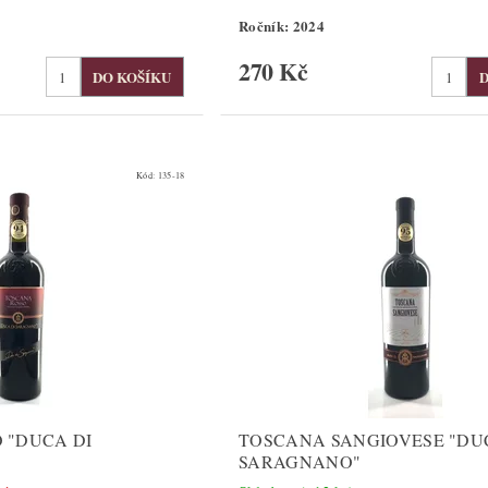
Ročník: 2024
270 Kč
Kód:
135-18
 "DUCA DI
TOSCANA SANGIOVESE "DU
SARAGNANO"