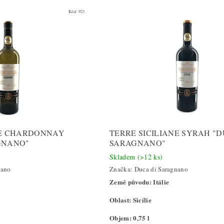
Kód:
923
NE CHARDONNAY
TERRE SICILIANE SYRAH "D
GNANO"
SARAGNANO"
Skladem
(>12 ks)
nano
Značka:
Duca di Saragnano
Země původu: Itálie
Oblast: Sicílie
Objem: 0,75 l