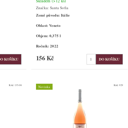
Skladem
(>12 ks)
Značka:
Santa Sofia
Země původu: Itálie
Oblast: Veneto
Objem: 0,375 l
Ročník: 2022
156 Kč
Kód:
135-06
Kód:
929
Novinka