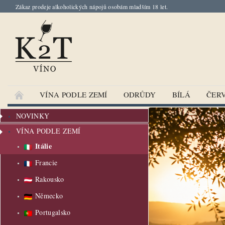
Zákaz prodeje alkoholických nápojů osobám mladším 18 let.
VÍNA PODLE ZEMÍ
ODRŮDY
BÍLÁ
ČER
NOVINKY
VÍNA PODLE ZEMÍ
Itálie
Francie
Rakousko
Německo
Portugalsko