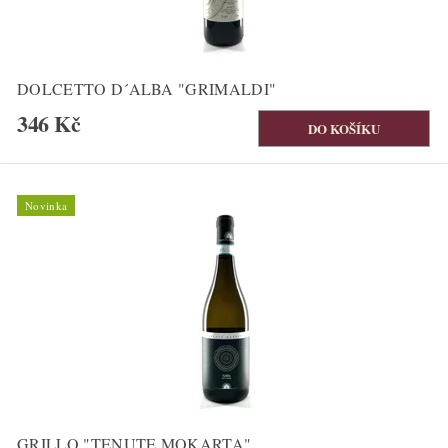
DOLCETTO D´ALBA "GRIMALDI"
346 Kč
Novinka
GRILLO "TENUTE MOKARTA"