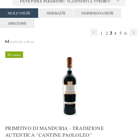
FILTR PODLE PARAMETRŮ, VLASTNOSTÍ A VÝROBCŮ
NEJLEVNĚJŠÍ
NEJDRAŽŠÍ
NEJPRODÁVANĚJŠÍ
ABECEDNĚ
3
1
2
4
5
6
64
položek celkem
Novinka
PRIMITIVO DI MANDURIA - TRADIZIONE
AUTENTICA "CANTINE PAOLOLEO"