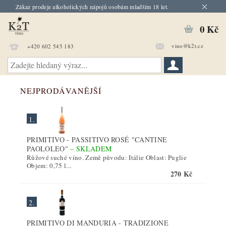
Zákaz prodeje alkoholických nápojů osobám mladším 18 let.
0 Kč
vino@k2t.cz
+420 602 545 183
NEJPRODÁVANĚJŠÍ
1.
PRIMITIVO - PASSITIVO ROSÉ "CANTINE
PAOLOLEO"
–
SKLADEM
Růžové suché víno. Země původu: Itálie Oblast: Puglie
Objem: 0,75 l...
270 Kč
2.
PRIMITIVO DI MANDURIA - TRADIZIONE