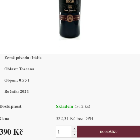
Země původu: Itálie
Oblast: Toscana
Objem: 0,75 l
Ročník: 2021
Dostupnost
Skladem
(>12 ks)
Cena
322,31 Kč bez DPH
390 Kč