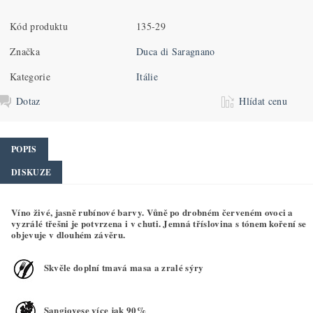
Kód produktu
135-29
Značka
Duca di Saragnano
Kategorie
Itálie
Dotaz
Hlídat cenu
POPIS
DISKUZE
Víno živé, jasně rubínové barvy. Vůně po drobném červeném ovoci a
vyzrálé třešni je potvrzena i v chuti. Jemná tříslovina s tónem koření se
objevuje v dlouhém závěru.
Skvěle doplní tmavá masa a zralé sýry
Sangiovese více jak 90%