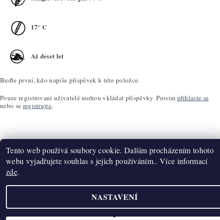
17° C
Až deset let
Buďte první, kdo napíše příspěvek k této položce.
Pouze registrovaní uživatelé mohou vkládat příspěvky. Prosím
přihlaste se
nebo se
registrujte
.
Tento web používá soubory cookie. Dalším procházením tohoto
webu vyjadřujete souhlas s jejich používáním.. Více informací
zde
.
Upravit nastavení cookies
2026 ©
K2T Víno
, všechna práva vyhrazena
Vytvořil Shoptet
NASTAVENÍ