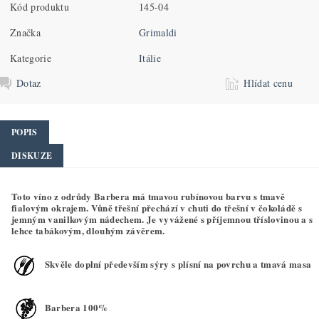
Kód produktu
145-04
Značka
Grimaldi
Kategorie
Itálie
Dotaz
Hlídat cenu
POPIS
DISKUZE
Toto víno z odrůdy Barbera má tmavou rubínovou barvu s tmavě
fialovým okrajem. Vůně třešní přechází v chuti do třešní v čokoládě s
jemným vanilkovým nádechem. Je vyvážené s příjemnou tříslovinou a s
lehce tabákovým, dlouhým závěrem.
Skvěle doplní především sýry s plísní na povrchu a tmavá masa
Barbera 100%