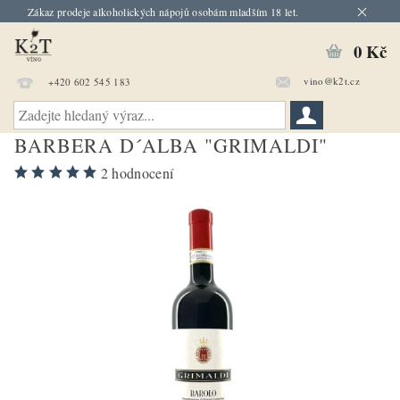
Zákaz prodeje alkoholických nápojů osobám mladším 18 let.
0 Kč
vino@k2t.cz
+420 602 545 183
BARBERA D´ALBA "GRIMALDI"
2 hodnocení