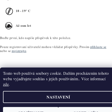
18 - 19° C
Až osm let
Buďte první, kdo napíše příspěvek k této položce.
Pouze registrovaní uživatelé mohou vkládat příspěvky. Prosím
přihlaste se
nebo se
registrujte
.
Tento web používá soubory cookie. Dalším procházením tohoto
webu vyjadřujete souhlas s jejich používáním.. Více informací
zde
.
Upravit nastavení cookies
2026 ©
K2T Víno
, všechna práva vyhrazena
Vytvořil Shoptet
NASTAVENÍ