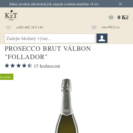
Zákaz prodeje alkoholických nápojů osobám mladším 18 let.
0 Kč
vino@k2t.cz
+420 602 545 183
PROSECCO BRUT VÁLBON
"FOLLADOR"
15 hodnocení
Novinka