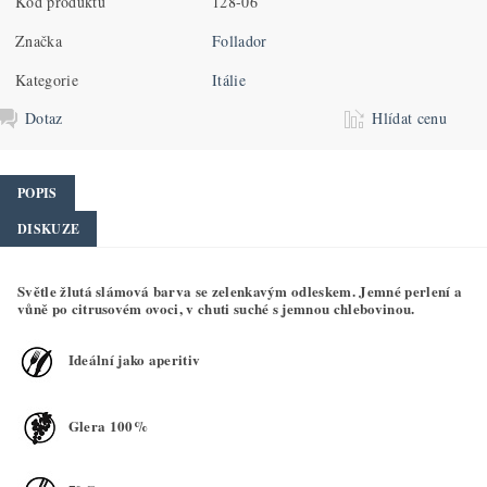
Kód produktu
128-06
Značka
Follador
Kategorie
Itálie
Dotaz
Hlídat cenu
POPIS
DISKUZE
Světle žlutá slámová barva se zelenkavým odleskem. Jemné perlení a
vůně po citrusovém ovoci, v chuti suché s jemnou chlebovinou.
Ideální jako aperitiv
Glera 100%