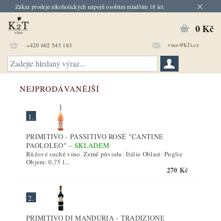
Zákaz prodeje alkoholických nápojů osobám mladším 18 let.
0 Kč
vino@k2t.cz
+420 602 545 183
NEJPRODÁVANĚJŠÍ
1.
PRIMITIVO - PASSITIVO ROSÉ "CANTINE
PAOLOLEO"
–
SKLADEM
Růžové suché víno. Země původu: Itálie Oblast: Puglie
Objem: 0,75 l...
270 Kč
2.
PRIMITIVO DI MANDURIA - TRADIZIONE