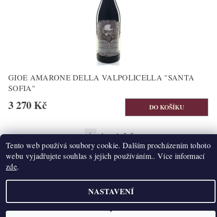
GIOE AMARONE DELLA VALPOLICELLA "SANTA
SOFIA"
3 270 Kč
6
...
1
4
5
Tento web používá soubory cookie. Dalším procházením tohoto
webu vyjadřujete souhlas s jejich používáním.. Více informací
zde
.
Upravit nastavení cookies
2026 ©
K2T Víno
, všechna práva vyhrazena
NASTAVENÍ
Vytvořil Shoptet