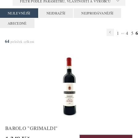
FILTR PODLE PARAMETRŮ, VLASTNOSTÍ A VÝROBCŮ
NEJLEVNĚJŠÍ
NEJDRAŽŠÍ
NEJPRODÁVANĚJŠÍ
ABECEDNĚ
6
...
1
4
5
64
položek celkem
BAROLO "GRIMALDI"