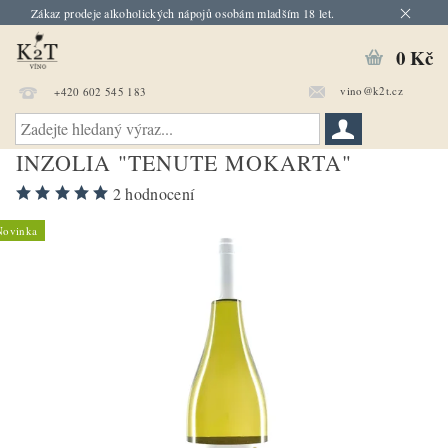
Zákaz prodeje alkoholických nápojů osobám mladším 18 let.
0 Kč
vino@k2t.cz
+420 602 545 183
INZOLIA "TENUTE MOKARTA"
2 hodnocení
Novinka