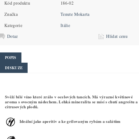
Kód produktu
186-02
Značka
Tenute Mokarta
Kategorie
Itálie
Dotaz
Hlídat cenu
POPIS
DISKUZE
Svěží bílé víno které zrálo v ocelových tancích. Má výrazné květinové
aroma s ovocným nádechem. Lehká mineralita se mísí s chutí angreštu a
citrusových plodů.
Ideální jako aperitiv a ke grilovaným rybám a salátům