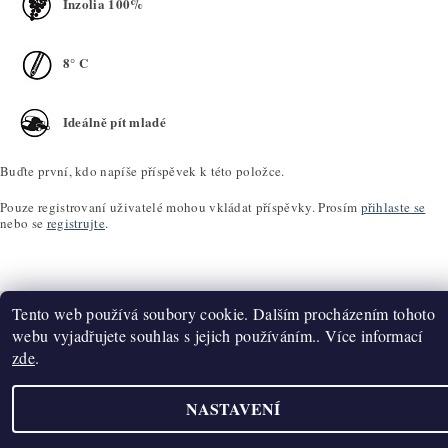
Inzolia 100%
8° C
Ideálně pít mladé
Buďte první, kdo napíše příspěvek k této položce.
Pouze registrovaní uživatelé mohou vkládat příspěvky. Prosím
přihlaste se
nebo se
registrujte
.
Tento web používá soubory cookie. Dalším procházením tohoto
webu vyjadřujete souhlas s jejich používáním.. Více informací
zde
.
Upravit nastavení cookies
2026 ©
K2T Víno
, všechna práva vyhrazena
Vytvořil Shoptet
NASTAVENÍ