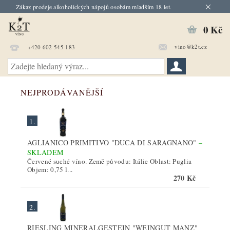
Zákaz prodeje alkoholických nápojů osobám mladším 18 let.
0 Kč
vino@k2t.cz
+420 602 545 183
NEJPRODÁVANĚJŠÍ
1.
AGLIANICO PRIMITIVO "DUCA DI SARAGNANO"
–
SKLADEM
Červené suché víno. Země původu: Itálie Oblast: Puglia
Objem: 0,75 l...
270 Kč
2.
RIESLING MINERALGESTEIN "WEINGUT MANZ"