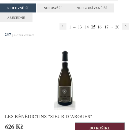
NEJLEVNĚJŠÍ
NEJDRAŽŠÍ
NEJPRODÁVANĚJŠÍ
ABECEDNĚ
15
...
...
1
13
14
16
17
20
237
položek celkem
LES BÉNÉDICTINS "SIEUR D´ARGUES"
626 Kč