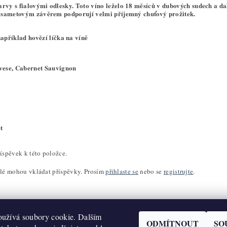
rvy s fialovými odlesky. Toto víno leželo 18 měsíců v dubových sudech a dalš
se sametovým závěrem podporují velmi příjemný chuťový prožitek.
apříklad hovězí líčka na víně
vese, Cabernet Sauvignon
t
íspěvek k této položce.
elé mohou vkládat příspěvky. Prosím
přihlaste se
nebo se
registrujte
.
užívá soubory cookie. Dalším
ODMÍTNOUT
SO