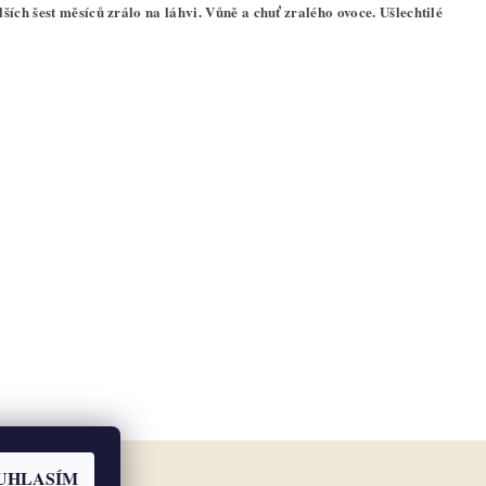
ích šest měsíců zrálo na láhvi. Vůně a chuť zralého ovoce. Ušlechtilé
UHLASÍM