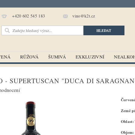
vino@k2t.cz
+420 602 545 183
VENÁ
RŮŽOVÁ
ŠUMIVÁ
EXKLUZIVNÍ
NEALKO
 - SUPERTUSCAN "DUCA DI SARAGNAN
hodnocení
Červené
Země pů
Oblast:
Objem: 