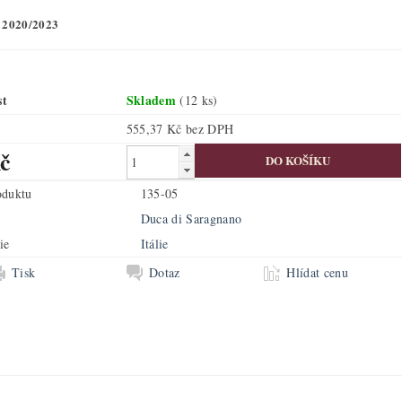
 2020/2023
st
Skladem
(12 ks)
555,37 Kč bez DPH
č
oduktu
135-05
Duca di Saragnano
ie
Itálie
Tisk
Dotaz
Hlídat cenu