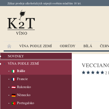
Zákaz prodeje alkoholických nápojů osobám mladším 18 let.
VÍNA PODLE ZEMÍ
ODRŮDY
BÍLÁ
ČER
NOVINKY
VÍNA PODLE ZEMÍ
VECCIANO
Itálie
2 
Francie
Rakousko
Německo
Portugalsko