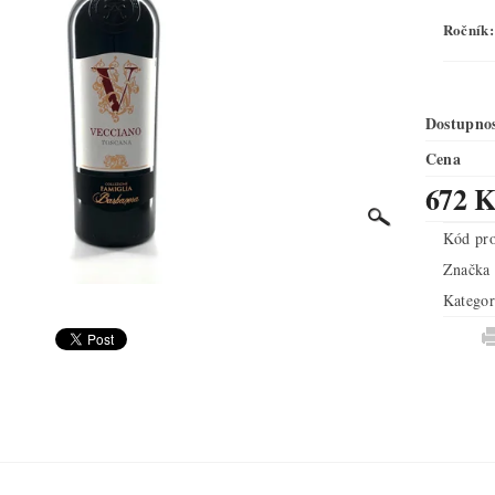
Ročník:
Dostupno
Cena
672 K
Kód pr
Značka
Kategor