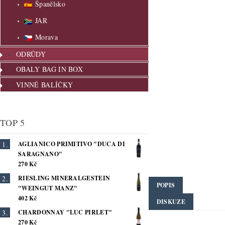
Španělsko
JAR
Morava
ODRŮDY
OBALY BAG IN BOX
VINNÉ BALÍČKY
TOP 5
AGLIANICO PRIMITIVO "DUCA DI
SARAGNANO"
270 Kč
RIESLING MINERALGESTEIN
POPIS
"WEINGUT MANZ"
402 Kč
DISKUZE
CHARDONNAY "LUC PIRLET"
270 Kč