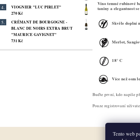
Víno temné rubínové ba
VIOGNIER "LUC PIRLET"
taniny a elegantnost 
270 Kč
CRÉMANT DE BOURGOGNE -
Skvěle doplní n
BLANC DE NOIRS EXTRA BRUT
"MAURICE GAVIGNET"
731 Kč
Merlot, Sangio
18° C
Více než osm le
Buďte první, kdo napíše př
Pouze registrovaní uživat
Tento web po