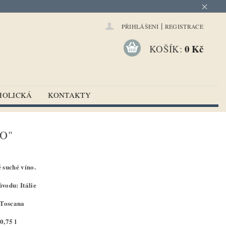
|
PŘIHLÁŠENÍ
REGISTRACE
0 Kč
KOŠÍK:
HOLICKÁ
KONTAKTY
O"
 suché víno.
vodu: Itálie
 Toscana
0,75 l