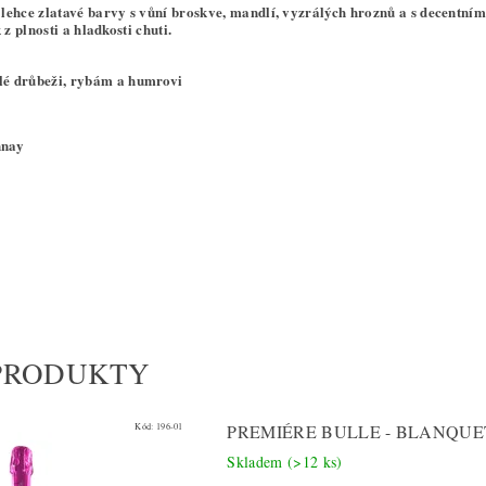
ehce zlatavé barvy s vůní broskve, mandlí, vyzrálých hroznů a s decentní
z plnosti a hladkosti chuti.
é drůbeži, rybám a humrovi
nay
PRODUKTY
Kód:
196-01
PREMIÉRE BULLE - BLANQUE
Skladem
(>12 ks)