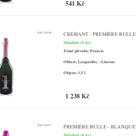
541 Kč
Kód:
196-06
CRÉMANT - PREMIÉRE BULLE
Skladem
(6 ks)
Země původu: Francie
Oblast: Languedoc - Limoux
Objem: 1,5 l
1 238 Kč
Kód:
196-07
PREMIÉRE BULLE - BLANQUE
Skladem
(6 ks)