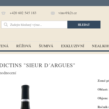
vino@k2t.cz
+420 602 545 183
VENÁ
RŮŽOVÁ
ŠUMIVÁ
EXKLUZIVNÍ
NEALKO
DICTINS "SIEUR D´ARGUES"
hodnocení
Země pů
Oblast
Objem: 
Ročník