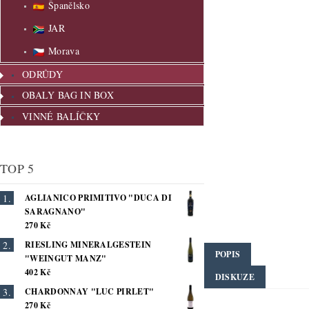
Španělsko
JAR
Morava
ODRŮDY
OBALY BAG IN BOX
VINNÉ BALÍČKY
TOP 5
AGLIANICO PRIMITIVO "DUCA DI
SARAGNANO"
270 Kč
RIESLING MINERALGESTEIN
POPIS
"WEINGUT MANZ"
402 Kč
DISKUZE
CHARDONNAY "LUC PIRLET"
270 Kč