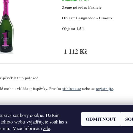
Země původu: Francie
Oblast: Languedoc - Limoux
Objem: 1,5 l
1 112 Kč
íspěvek k této položce.
elé mohou vkládat příspěvky. Prosím
přihlaste se
nebo se
registrujte
.
užívá soubory cookie. Dalším
ODMÍTNOUT
SO
tohoto webu vyjadřujete souhlas s
váním.. Více informací
zde
.