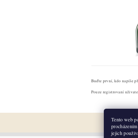
Buďte první, kdo napíše př
Pouze registrovaní uživat
Tento web po
procházením 
jejich použí