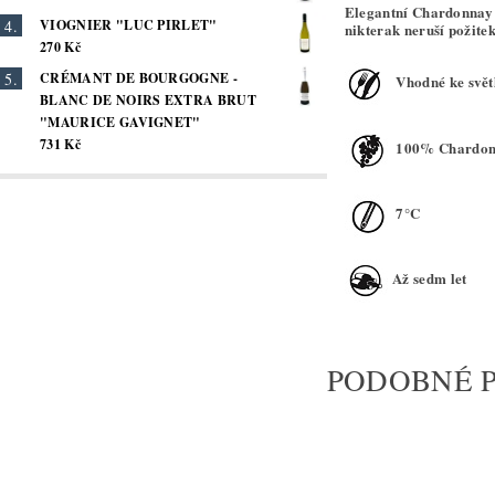
Elegantní Chardonnay l
VIOGNIER "LUC PIRLET"
nikterak neruší požitek 
270 Kč
CRÉMANT DE BOURGOGNE -
Vhodné ke světl
BLANC DE NOIRS EXTRA BRUT
"MAURICE GAVIGNET"
731 Kč
100% Chardon
7°C
Až sedm let
PODOBNÉ 