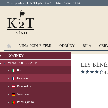
Zákaz prodeje alkoholických nápojů osobám mladším 18 let.
VÍNA PODLE ZEMÍ
ODRŮDY
BÍLÁ
ČER
NOVINKY
VÍNA PODLE ZEMÍ
LES BÉNÉ
Itálie
4 
Francie
Rakousko
Německo
Portugalsko