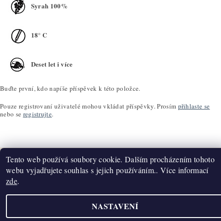
Syrah 100%
18° C
Deset let i více
Buďte první, kdo napíše příspěvek k této položce.
Pouze registrovaní uživatelé mohou vkládat příspěvky. Prosím
přihlaste se
nebo se
registrujte
.
Tento web používá soubory cookie. Dalším procházením tohoto
webu vyjadřujete souhlas s jejich používáním.. Více informací
zde
.
Upravit nastavení cookies
2026 ©
K2T Víno
, všechna práva vyhrazena
Vytvořil Shoptet
NASTAVENÍ