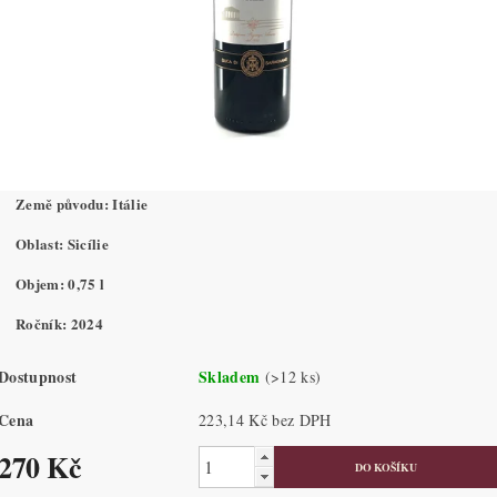
Země původu: Itálie
Oblast: Sicílie
Objem: 0,75 l
Ročník: 2024
Dostupnost
Skladem
(>12 ks)
Cena
223,14 Kč bez DPH
270 Kč