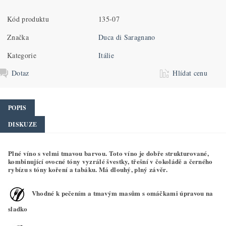
Kód produktu
135-07
Značka
Duca di Saragnano
Kategorie
Itálie
Dotaz
Hlídat cenu
POPIS
DISKUZE
Plné víno s velmi tmavou barvou. Toto víno je dobře strukturované,
kombinující ovocné tóny vyzrálé švestky, třešní v čokoládě a černého
rybízu s tóny koření a tabáku. Má dlouhý, plný závěr.
Vhodné k pečením a tmavým masům s omáčkami úpravou na
sladko