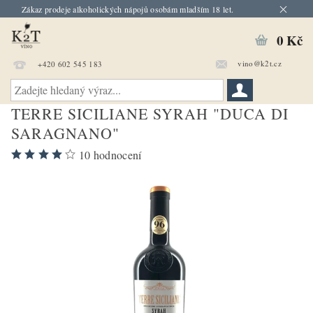
Zákaz prodeje alkoholických nápojů osobám mladším 18 let.
0 Kč
vino@k2t.cz
+420 602 545 183
TERRE SICILIANE SYRAH "DUCA DI
SARAGNANO"
10 hodnocení