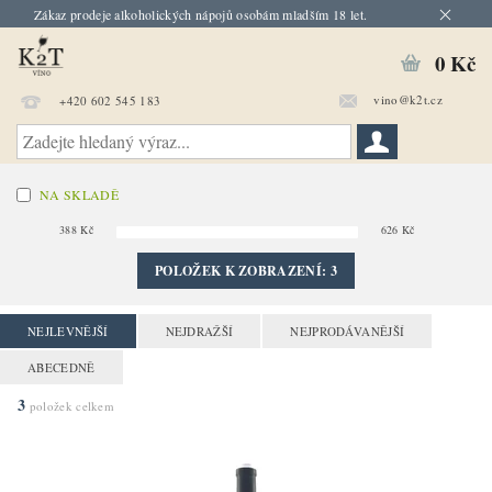
Zákaz prodeje alkoholických nápojů osobám mladším 18 let.
0 Kč
vino@k2t.cz
+420 602 545 183
NA SKLADĚ
388
Kč
626
Kč
POLOŽEK K ZOBRAZENÍ:
3
NEJLEVNĚJŠÍ
NEJDRAŽŠÍ
NEJPRODÁVANĚJŠÍ
ABECEDNĚ
3
položek celkem