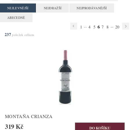
NEJLEVNĚJŠÍ
NEJDRAŽŠÍ
NEJPRODÁVANĚJŠÍ
ABECEDNĚ
6
...
...
1
4
5
7
8
20
237
položek celkem
MONTAŇA CRIANZA
319 Kč