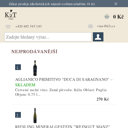
Zákaz prodeje alkoholických nápojů osobám mladším 18 let.
0 Kč
vino@k2t.cz
+420 602 545 183
NEJPRODÁVANĚJŠÍ
1.
AGLIANICO PRIMITIVO "DUCA DI SARAGNANO"
–
SKLADEM
Červené suché víno. Země původu: Itálie Oblast: Puglia
Objem: 0,75 l...
270 Kč
2.
RIESLING MINERALGESTEIN "WEINGUT MANZ"