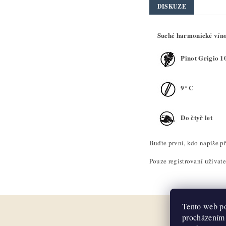
DISKUZE
Suché harmonické víno 
Pinot Grigio 
9° C
Do čtyř let
Buďte první, kdo napíše př
Pouze registrovaní uživat
Tento web po
procházením 