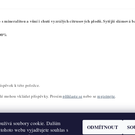
s mineralitou a vůní i chutí vyzrálých citrusových plodů. Sytější slámová b
100%
íspěvek k této položce.
elé mohou vkládat příspěvky. Prosím
přihlaste se
nebo se
registrujte
.
užívá soubory cookie. Dalším
ODMÍTNOUT
SO
tohoto webu vyjadřujete souhlas s