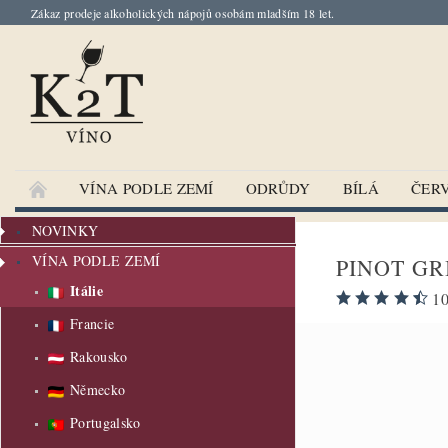
Zákaz prodeje alkoholických nápojů osobám mladším 18 let.
VÍNA PODLE ZEMÍ
ODRŮDY
BÍLÁ
ČER
NOVINKY
VÍNA PODLE ZEMÍ
PINOT GR
Itálie
10
Francie
Rakousko
Německo
Portugalsko