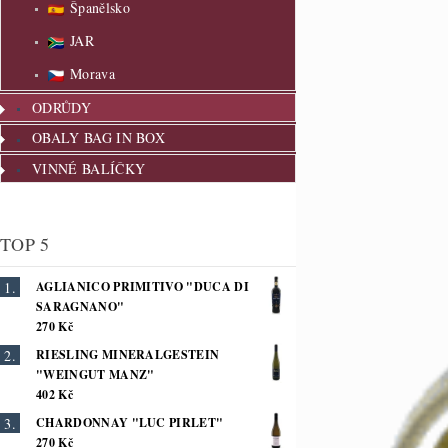
Španělsko
JAR
Morava
ODRŮDY
OBALY BAG IN BOX
VINNÉ BALÍČKY
TOP 5
AGLIANICO PRIMITIVO "DUCA DI
SARAGNANO"
270 Kč
RIESLING MINERALGESTEIN
"WEINGUT MANZ"
402 Kč
CHARDONNAY "LUC PIRLET"
270 Kč