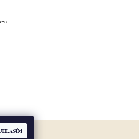
arva.
UHLASÍM