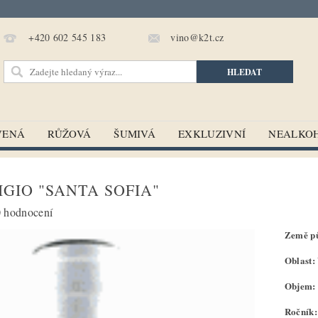
vino@k2t.cz
+420 602 545 183
VENÁ
RŮŽOVÁ
ŠUMIVÁ
EXKLUZIVNÍ
NEALKO
IGIO "SANTA SOFIA"
 hodnocení
Země pů
Oblast:
Objem: 
Ročník