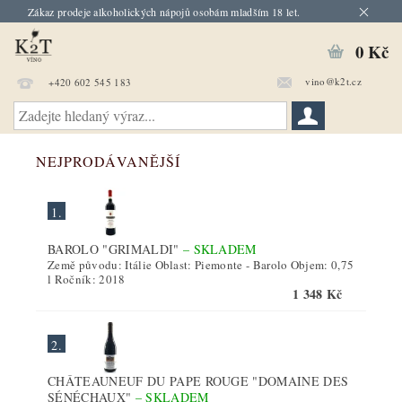
Zákaz prodeje alkoholických nápojů osobám mladším 18 let.
0 Kč
vino@k2t.cz
+420 602 545 183
NEJPRODÁVANĚJŠÍ
1.
BAROLO "GRIMALDI"
–
SKLADEM
Země původu: Itálie Oblast: Piemonte - Barolo Objem: 0,75
l Ročník: 2018
1 348 Kč
2.
CHÂTEAUNEUF DU PAPE ROUGE "DOMAINE DES
SÉNÉCHAUX"
–
SKLADEM