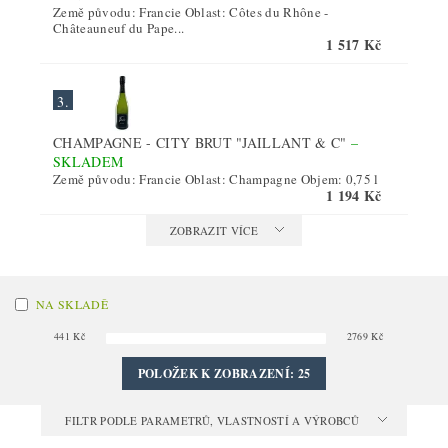
Země původu: Francie Oblast: Côtes du Rhône -
Châteauneuf du Pape...
1 517 Kč
3.
CHAMPAGNE - CITY BRUT "JAILLANT & C"
–
SKLADEM
Země původu: Francie Oblast: Champagne Objem: 0,75 l
1 194 Kč
ZOBRAZIT VÍCE
NA SKLADĚ
441
Kč
2769
Kč
POLOŽEK K ZOBRAZENÍ:
25
FILTR PODLE PARAMETRŮ, VLASTNOSTÍ A VÝROBCŮ