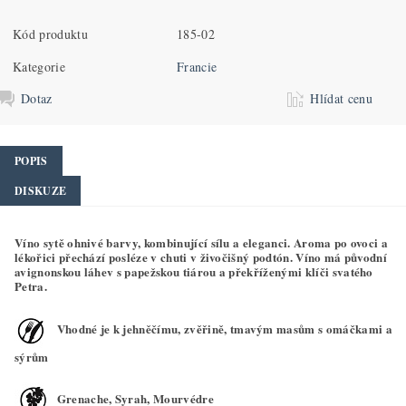
Kód produktu
185-02
Kategorie
Francie
Dotaz
Hlídat cenu
POPIS
DISKUZE
Víno sytě ohnivé barvy, kombinující sílu a eleganci. Aroma po ovoci a
lékořici přechází posléze v chuti v živočišný podtón. Víno má původní
avignonskou láhev s papežskou tiárou a překříženými klíči svatého
Petra.
Vhodné je k jehněčímu, zvěřině, tmavým masům s omáčkami a
sýrům
Grenache, Syrah, Mourvédre