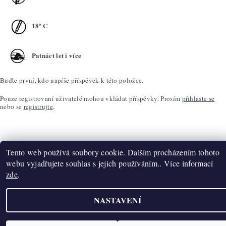
18º C
Patnáct let i více
Buďte první, kdo napíše příspěvek k této položce.
Pouze registrovaní uživatelé mohou vkládat příspěvky. Prosím
přihlaste se
nebo se
registrujte
.
Tento web používá soubory cookie. Dalším procházením tohoto
webu vyjadřujete souhlas s jejich používáním.. Více informací
zde
.
Upravit nastavení cookies
2026 ©
K2T Víno
, všechna práva vyhrazena
Vytvořil Shoptet
NASTAVENÍ