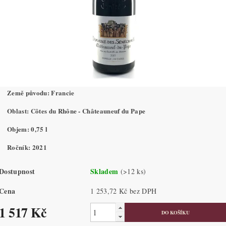
Země původu: Francie
Oblast: Côtes du Rhône - Châteauneuf du Pape
Objem: 0,75 l
Ročník: 2021
Dostupnost
Skladem
(>12 ks)
Cena
1 253,72 Kč bez DPH
1 517 Kč