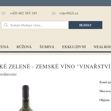
vino@k2t.cz
+420 602 545 183
VENÁ
RŮŽOVÁ
ŠUMIVÁ
EXKLUZIVNÍ
NEALKO
KÉ ZELENÉ - ZEMSKÉ VÍNO "VINAŘSTV
hodnocení
Země pů
Morava 
Objem: 