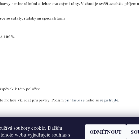
barvy s minerálními a lehce ovocnými tóny. V chuti je svěží, suché s příjem
e se saláty, italskými specialitami
ené 100%
íspěvek k této položce.
elé mohou vkládat příspěvky. Prosím
přihlaste se
nebo se
registrujte
.
užívá soubory cookie. Dalším
ODMÍTNOUT
SO
tohoto webu vyjadřujete souhlas s