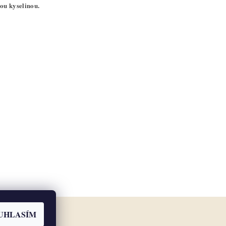
nou kyselinou.
UHLASÍM