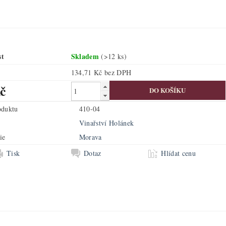
st
Skladem
(>12 ks)
134,71 Kč bez DPH
č
oduktu
410-04
Vinařství Holánek
ie
Morava
Tisk
Dotaz
Hlídat cenu