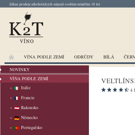
Zákaz prodeje alkoholických nápojů osobám mladším 18 let.
VÍNA PODLE ZEMÍ
ODRŮDY
BÍLÁ
ČER
NOVINKY
VÍNA PODLE ZEMÍ
VELTLÍNS
Itálie
4 
Francie
Rakousko
Německo
Portugalsko