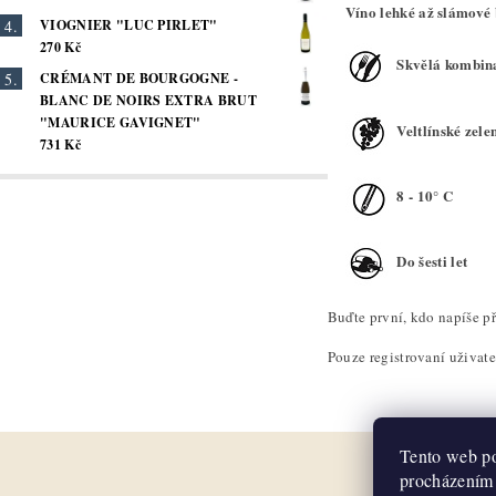
Víno lehké až slámové 
VIOGNIER "LUC PIRLET"
270 Kč
Skvělá kombinac
CRÉMANT DE BOURGOGNE -
BLANC DE NOIRS EXTRA BRUT
"MAURICE GAVIGNET"
Veltlínské zel
731 Kč
8 - 10° C
Do šesti let
Buďte první, kdo napíše př
Pouze registrovaní uživat
Tento web po
procházením 