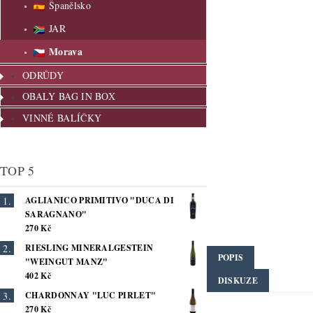
Španělsko
JAR
Morava
ODRŮDY
OBALY BAG IN BOX
VINNÉ BALÍČKY
TOP 5
AGLIANICO PRIMITIVO "DUCA DI
SARAGNANO"
270 Kč
RIESLING MINERALGESTEIN
POPIS
"WEINGUT MANZ"
402 Kč
DISKUZE
CHARDONNAY "LUC PIRLET"
270 Kč