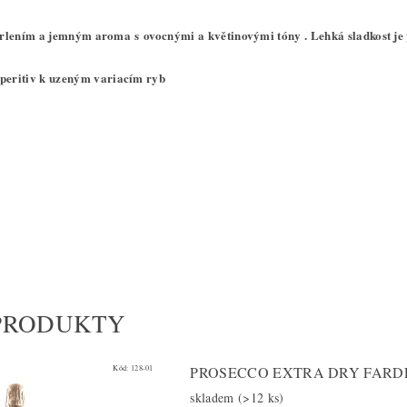
rlením a jemným aroma s ovocnými a květinovými tóny . Lehká sladkost je
peritiv k uzeným variacím ryb
PRODUKTY
Kód:
128-01
PROSECCO EXTRA DRY FARD
skladem
(>12 ks)