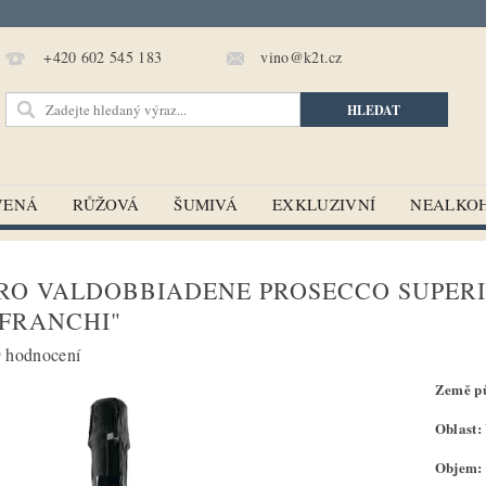
vino@k2t.cz
+420 602 545 183
VENÁ
RŮŽOVÁ
ŠUMIVÁ
EXKLUZIVNÍ
NEALKO
RO VALDOBBIADENE PROSECCO SUPERI
 FRANCHI"
 hodnocení
Země pů
Oblast:
Objem: 