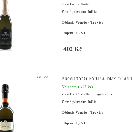
Značka:
Follador
Země původu: Itálie
Oblast: Veneto - Treviso
Objem: 0,75 l
402 Kč
Kód:
133-01
PROSECCO EXTRA DRY "CAS
Skladem
(>12 ks)
Značka:
Castello Longobardo
Země původu: Itálie
Oblast: Veneto - Treviso
Objem: 0,75 l