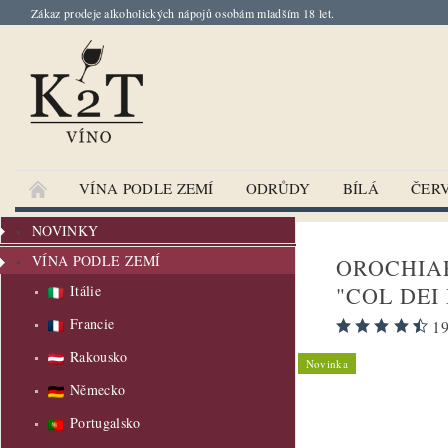
Zákaz prodeje alkoholických nápojů osobám mladším 18 let.
VÍNA PODLE ZEMÍ
ODRŮDY
BÍLÁ
ČER
NOVINKY
VÍNA PODLE ZEMÍ
OROCHIA
"COL DEI
Itálie
Francie
19
Rakousko
Novinka
Německo
Portugalsko