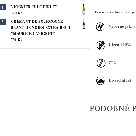
VIOGNIER "LUC PIRLET"
Prosecco s bohatým pe
270 Kč
CRÉMANT DE BOURGOGNE -
Výborné jako a
BLANC DE NOIRS EXTRA BRUT
"MAURICE GAVIGNET"
731 Kč
Glera 100%
7° C
Do sedmi let
PODOBNÉ 