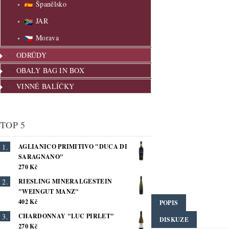
Španělsko
JAR
Morava
ODRŮDY
OBALY BAG IN BOX
VINNÉ BALÍČKY
TOP 5
AGLIANICO PRIMITIVO "DUCA DI
SARAGNANO"
270 Kč
RIESLING MINERALGESTEIN
"WEINGUT MANZ"
402 Kč
POPIS
CHARDONNAY "LUC PIRLET"
DISKUZE
270 Kč