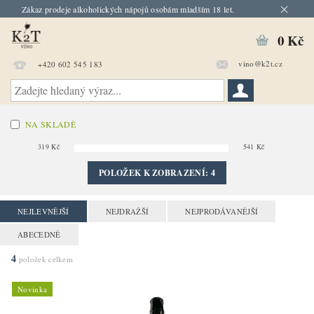
Zákaz prodeje alkoholických nápojů osobám mladším 18 let.
0 Kč
vino@k2t.cz
+420 602 545 183
NA SKLADĚ
319
Kč
541
Kč
POLOŽEK K ZOBRAZENÍ:
4
NEJLEVNĚJŠÍ
NEJDRAŽŠÍ
NEJPRODÁVANĚJŠÍ
ABECEDNĚ
4
položek celkem
Novinka