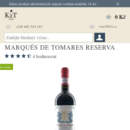
Zákaz prodeje alkoholických nápojů osobám mladším 18 let.
0 Kč
vino@k2t.cz
+420 602 545 183
MARQUÉS DE TOMARES RESERVA
4 hodnocení
Novinka