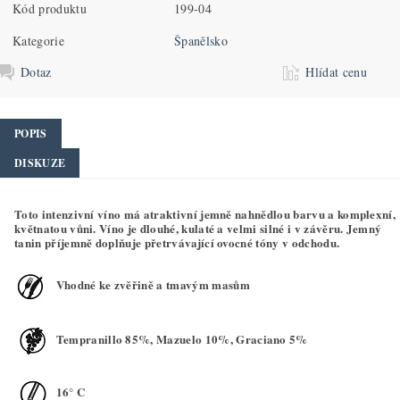
Kód produktu
199-04
Kategorie
Španělsko
Dotaz
Hlídat cenu
POPIS
DISKUZE
Toto intenzivní víno má atraktivní jemně nahnědlou barvu a komplexní,
květnatou vůni. Víno je dlouhé, kulaté a velmi silné i v závěru. Jemný
tanin příjemně doplňuje přetrvávající ovocné tóny v odchodu.
Vhodné ke zvěřině a tmavým masům
Tempranillo 85%, Mazuelo 10%, Graciano 5%
16° C