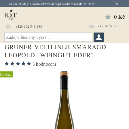
Zákaz prodeje alkoholických nápojů osobám mladším 18 let.
0 Kč
vino@k2t.cz
+420 602 545 183
GRÜNER VELTLINER SMARAGD
LEOPOLD "WEINGUT EDER"
3 hodnocení
Novinka