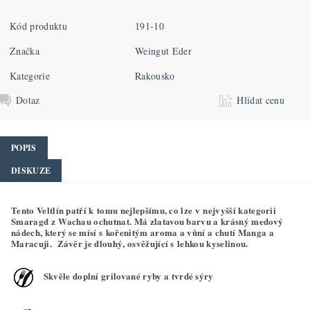
Kód produktu
191-10
Značka
Weingut Eder
Kategorie
Rakousko
Dotaz
Hlídat cenu
POPIS
DISKUZE
Tento Veltlín patří k tomu nejlepšímu, co lze v nejvyšší kategorii
Smaragd z Wachau ochutnat. Má zlatavou barvu a krásný medový
nádech, který se mísí s kořenitým aroma a vůní a chutí Manga a
Maracuji. Závěr je dlouhý, osvěžující s lehkou kyselinou.
Skvěle doplní grilované ryby a tvrdé sýry