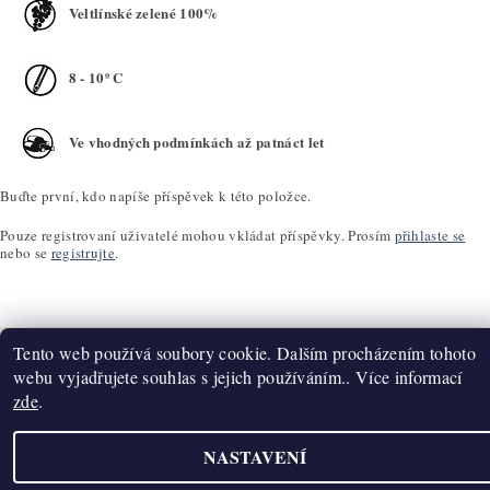
Veltlínské zelené 100%
8 - 10º C
Ve vhodných podmínkách až patnáct let
Buďte první, kdo napíše příspěvek k této položce.
Pouze registrovaní uživatelé mohou vkládat příspěvky. Prosím
přihlaste se
nebo se
registrujte
.
Tento web používá soubory cookie. Dalším procházením tohoto
webu vyjadřujete souhlas s jejich používáním.. Více informací
zde
.
Upravit nastavení cookies
2026 ©
K2T Víno
, všechna práva vyhrazena
Vytvořil Shoptet
NASTAVENÍ