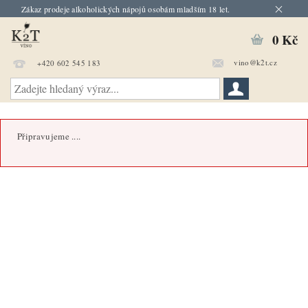
Zákaz prodeje alkoholických nápojů osobám mladším 18 let.
0 Kč
vino@k2t.cz
+420 602 545 183
Připravujeme ....