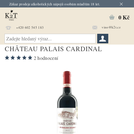
Zákaz prodeje alkoholických nápojů osobám mladším 18 let.
0 Kč
vino@k2t.cz
+420 602 545 183
CHÂTEAU PALAIS CARDINAL
2 hodnocení