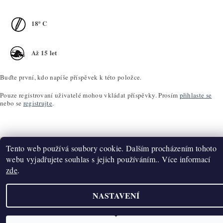
18º C
Až 15 let
Buďte první, kdo napíše příspěvek k této položce.
Pouze registrovaní uživatelé mohou vkládat příspěvky. Prosím
přihlaste se
nebo se
registrujte
.
Tento web používá soubory cookie. Dalším procházením tohoto
webu vyjadřujete souhlas s jejich používáním.. Více informací
zde
.
Upravit nastavení cookies
2026 ©
K2T Víno
, všechna práva vyhrazena
Vytvořil Shoptet
NASTAVENÍ