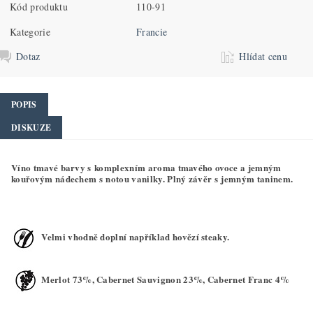
Kód produktu
110-91
Kategorie
Francie
Dotaz
Hlídat cenu
POPIS
DISKUZE
Víno tmavé barvy s komplexním aroma tmavého ovoce a jemným
kouřovým nádechem s notou vanilky. Plný závěr s jemným taninem.
Velmi vhodně doplní například hovězí steaky.
Merlot 73%, Cabernet Sauvignon 23%, Cabernet Franc 4%