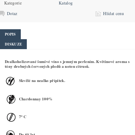
Kategorie
Katalog
Dotaz
Hlídat cenu
POPIS
DISKUZE
Dealkoholizované šumivé víno s jemným perlením. Květinové aroma s
tóny drobných červených plodů a notou citrusů.
Skvělé na nealko přípitek.
Chardonnay 100%
7º C
Do tří let