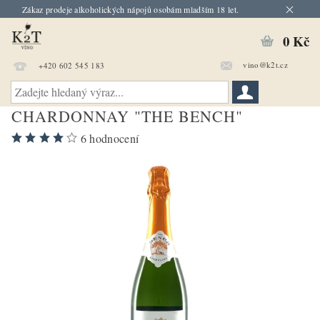
Zákaz prodeje alkoholických nápojů osobám mladším 18 let.
0 Kč
vino@k2t.cz
+420 602 545 183
CHARDONNAY "THE BENCH"
6 hodnocení