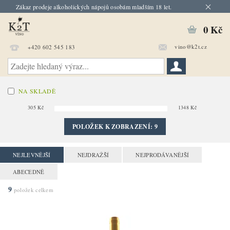
Zákaz prodeje alkoholických nápojů osobám mladším 18 let.
0 Kč
vino@k2t.cz
+420 602 545 183
NA SKLADĚ
305
Kč
1348
Kč
POLOŽEK K ZOBRAZENÍ:
9
NEJLEVNĚJŠÍ
NEJDRAŽŠÍ
NEJPRODÁVANĚJŠÍ
ABECEDNĚ
9
položek celkem