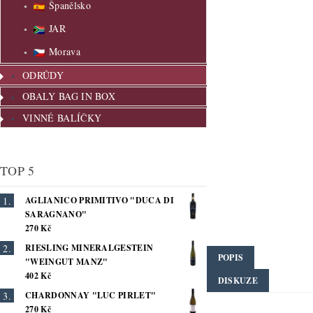
Španělsko
JAR
Morava
ODRŮDY
OBALY BAG IN BOX
VINNÉ BALÍČKY
TOP 5
AGLIANICO PRIMITIVO "DUCA DI
SARAGNANO"
270 Kč
RIESLING MINERALGESTEIN
POPIS
"WEINGUT MANZ"
402 Kč
DISKUZE
CHARDONNAY "LUC PIRLET"
270 Kč