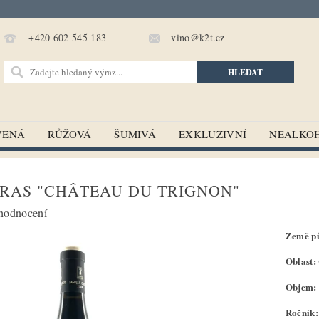
vino@k2t.cz
+420 602 545 183
VENÁ
RŮŽOVÁ
ŠUMIVÁ
EXKLUZIVNÍ
NEALKO
RAS "CHÂTEAU DU TRIGNON"
hodnocení
Země pů
Oblast:
Objem: 
Ročník: