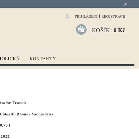
|
PŘIHLÁŠENÍ
REGISTRACE
0 Kč
KOŠÍK:
HOLICKÁ
KONTAKTY
vodu: Francie
 Côtes du Rhône - Vacqueyras
0,75 l
 2022