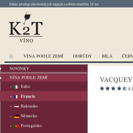
Zákaz prodeje alkoholických nápojů osobám mladším 18 let.
VÍNA PODLE ZEMÍ
ODRŮDY
BÍLÁ
ČER
NOVINKY
VÍNA PODLE ZEMÍ
VACQUEY
Itálie
8 
Francie
Rakousko
Německo
Portugalsko