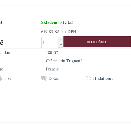
st
Skladem
(>12 ks)
619,83 Kč bez DPH
č
oduktu
180-07
Château du Trignon"
ie
Francie
Tisk
Dotaz
Hlídat cenu