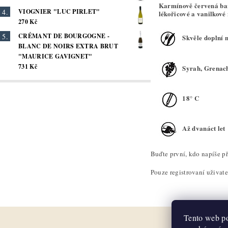
Karmínově červená bar
VIOGNIER "LUC PIRLET"
lékořicové a vanilkové
270 Kč
CRÉMANT DE BOURGOGNE -
Skvěle doplní n
BLANC DE NOIRS EXTRA BRUT
"MAURICE GAVIGNET"
731 Kč
Syrah, Grenac
18° C
Až dvanáct let
Buďte první, kdo napíše př
Pouze registrovaní uživat
Tento web po