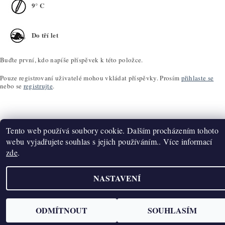
9° C
Do tří let
Buďte první, kdo napíše příspěvek k této položce.
Pouze registrovaní uživatelé mohou vkládat příspěvky. Prosím
přihlaste se
nebo se
registrujte
.
Tento web používá soubory cookie. Dalším procházením tohoto
webu vyjadřujete souhlas s jejich používáním.. Více informací
zde
.
Upravit nastavení cookies
2026 ©
K2T Víno
, všechna práva vyhrazena
Vytvořil Shoptet
NASTAVENÍ
ODMÍTNOUT
SOUHLASÍM