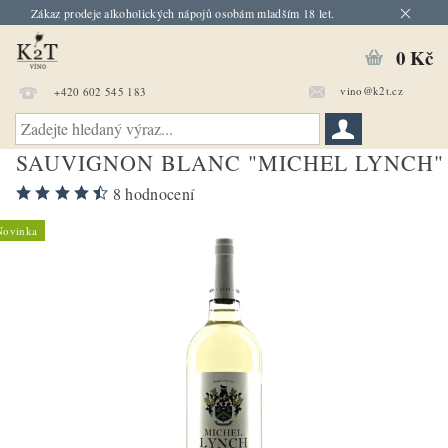
Zákaz prodeje alkoholických nápojů osobám mladším 18 let.
0 Kč
vino@k2t.cz
+420 602 545 183
SAUVIGNON BLANC "MICHEL LYNCH"
8 hodnocení
Novinka