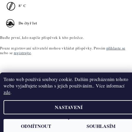
8° C
Do čtyř let
Buďte první, kdo napíše příspěvek k této položce.
Pouze registrovaní uživatelé mohou vkládat příspěvky. Prosím
přihlaste se
nebo se
registrujte
.
Tento web používá soubory cookie. Dalším procházením tohoto
webu vyjadřujete souhlas s jejich používáním.. Více informací
zde
.
Upravit nastavení cookies
2026 ©
K2T Víno
, všechna práva vyhrazena
Vytvořil Shoptet
NASTAVENÍ
ODMÍTNOUT
SOUHLASÍM