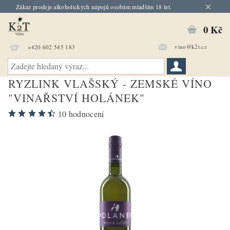
Zákaz prodeje alkoholických nápojů osobám mladším 18 let.
0 Kč
vino@k2t.cz
+420 602 545 183
RYZLINK VLAŠSKÝ - ZEMSKÉ VÍNO
"VINAŘSTVÍ HOLÁNEK"
10 hodnocení