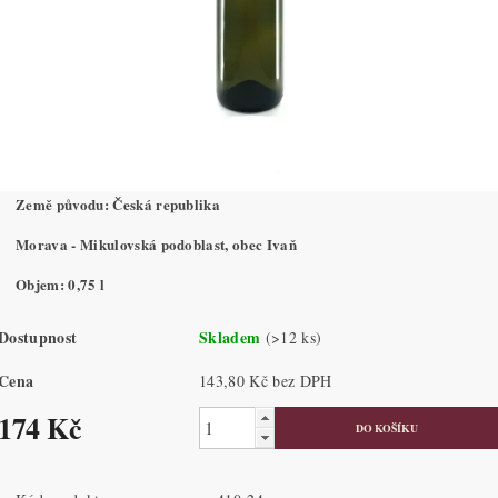
Země původu: Česká republika
Morava - Mikulovská podoblast, obec Ivaň
Objem: 0,75 l
Dostupnost
Skladem
(>12 ks)
Cena
143,80 Kč bez DPH
174 Kč