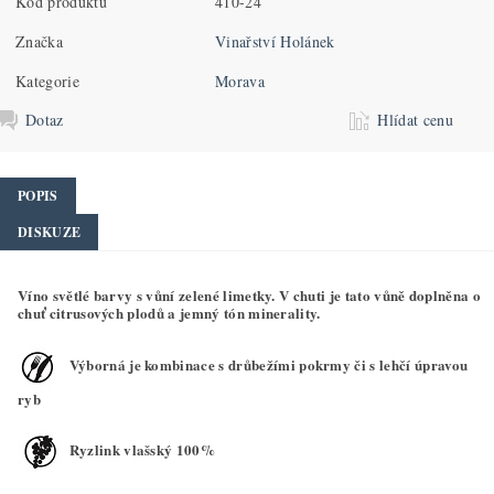
Kód produktu
410-24
Značka
Vinařství Holánek
Kategorie
Morava
Dotaz
Hlídat cenu
POPIS
DISKUZE
Víno světlé barvy s vůní zelené limetky. V chuti je tato vůně doplněna o
chuť citrusových plodů a jemný tón minerality.
Výborná je kombinace s drůbežími pokrmy či s lehčí úpravou
ryb
Ryzlink vlašský 100%