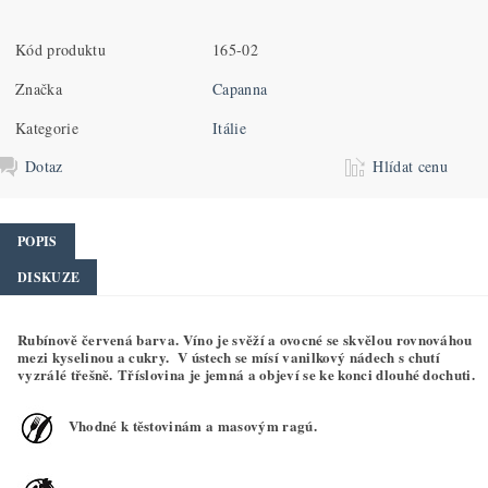
Kód produktu
165-02
Značka
Capanna
Kategorie
Itálie
Dotaz
Hlídat cenu
POPIS
DISKUZE
Rubínově červená barva. Víno je svěží a ovocné se skvělou rovnováhou
mezi kyselinou a cukry. V ústech se mísí vanilkový nádech s chutí
vyzrálé třešně. Tříslovina je jemná a objeví se ke konci dlouhé dochuti.
Vhodné k těstovinám a masovým ragú.