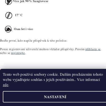
Více jak 90% Sangiovese
17° C
Osm let i více
Buďte první, kdo napíše příspěvek k této položce.
Pouze registrovaní uživatelé mohou vkládat příspěvky. Prosím
přihlaste se
nebo se
registrujte
.
Tento web používá soubory cookie. Dalším procházením tohoto
webu vyjadřujete souhlas s jejich používáním.. Více informací
zde
.
Upravit nastavení cookies
2026 ©
K2T Víno
, všechna práva vyhrazena
Vytvořil Shoptet
NASTAVENÍ