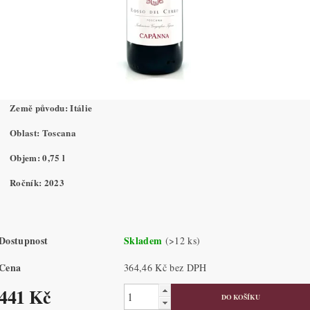
Země původu: Itálie
Oblast: Toscana
Objem: 0,75 l
Ročník: 2023
Dostupnost
Skladem
(>12 ks)
Cena
364,46 Kč bez DPH
441 Kč