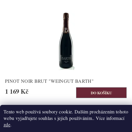
PINOT NOIR BRUT "WEINGUT BARTH"
1 169 Kč
3
1
2
Tento web používá soubory cookie. Dalším procházením tohoto
webu vyjadřujete souhlas s jejich používáním.. Více informací
zde
.