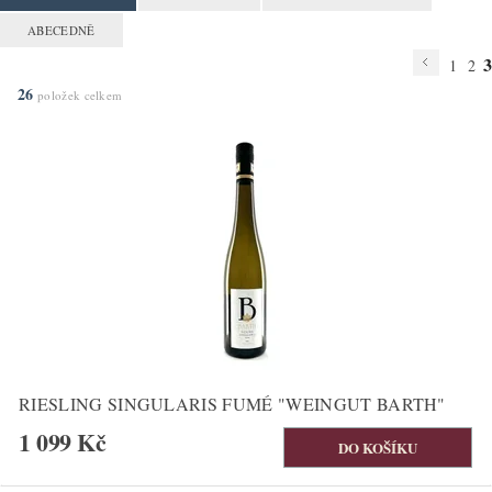
ABECEDNĚ
3
1
2
26
položek celkem
RIESLING SINGULARIS FUMÉ "WEINGUT BARTH"
1 099 Kč