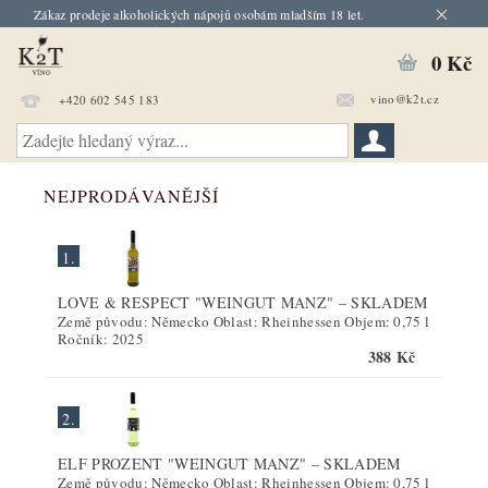
Zákaz prodeje alkoholických nápojů osobám mladším 18 let.
0 Kč
vino@k2t.cz
+420 602 545 183
NEJPRODÁVANĚJŠÍ
1.
LOVE & RESPECT "WEINGUT MANZ"
–
SKLADEM
Země původu: Německo Oblast: Rheinhessen Objem: 0,75 l
Ročník: 2025
388 Kč
2.
ELF PROZENT "WEINGUT MANZ"
–
SKLADEM
Země původu: Německo Oblast: Rheinhessen Objem: 0,75 l