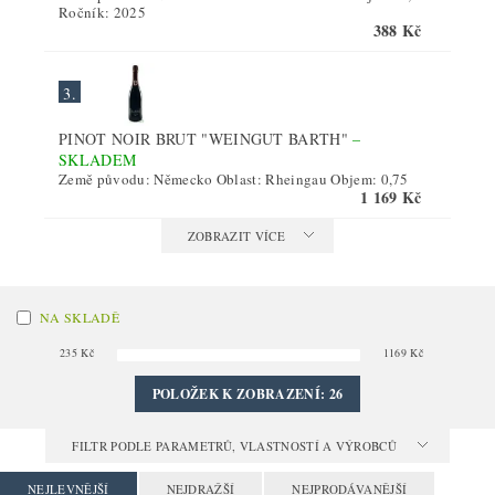
Ročník: 2025
388 Kč
3.
PINOT NOIR BRUT "WEINGUT BARTH"
–
SKLADEM
Země původu: Německo Oblast: Rheingau Objem: 0,75
1 169 Kč
ZOBRAZIT VÍCE
NA SKLADĚ
235
Kč
1169
Kč
POLOŽEK K ZOBRAZENÍ:
26
FILTR PODLE PARAMETRŮ, VLASTNOSTÍ A VÝROBCŮ
NEJLEVNĚJŠÍ
NEJDRAŽŠÍ
NEJPRODÁVANĚJŠÍ