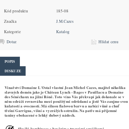
Kód produktu
185-08
Značka
J.M.Cazes
Kategorie
Katalog
Dotaz
Hlídat cenu
POPIS
DISKUZE
Vinařství Domaine L´Ostal vlastní Jean Michel Cazes, majitel několika
slavných domén jako je Château Lynch - Bages v Pauillacu a Domaine
des Sénéchaux na jižní Róně. Toto víno Vás překvapí jak dokonale se v
něm odráží rovnováha mezi použitými odrůdami a jistě Vás zaujme svou
kulatostí a ovocností. Má silnou fialovou barvu a nabízí vůně a chuť
třešní Garrigua, višní a vyzrálých ostružin. Na patře má příjemné
taniny obohacené o lehký dubový nádech.
Skvělá kombinace s hovězím s tmavými omáčkami