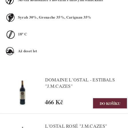
Syrah 30%, Grenache 35%, Carignan 35%
18º C
Až deset let
DOMAINE L´OSTAL - ESTIBALS
"J.M.CAZES"
466 Kč
L´OSTAL ROSÉ "J.M.CAZES"