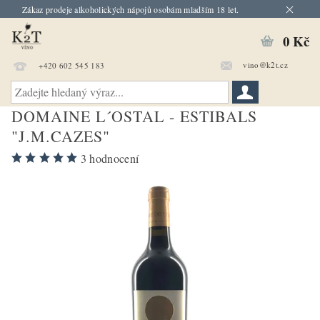
Zákaz prodeje alkoholických nápojů osobám mladším 18 let.
0 Kč
vino@k2t.cz
+420 602 545 183
DOMAINE L´OSTAL - ESTIBALS
"J.M.CAZES"
3 hodnocení