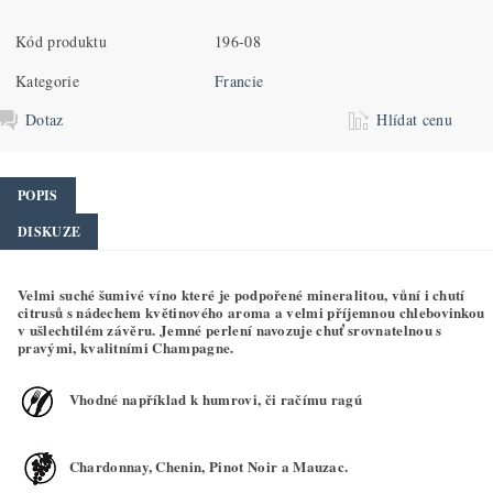
Kód produktu
196-08
Kategorie
Francie
Dotaz
Hlídat cenu
POPIS
DISKUZE
Velmi suché šumivé víno které je podpořené mineralitou, vůní i chutí
citrusů s nádechem květinového aroma a velmi příjemnou chlebovinkou
v ušlechtilém závěru. Jemné perlení navozuje chuť srovnatelnou s
pravými, kvalitními Champagne.
Vhodné například k humrovi, či račímu ragú
Chardonnay, Chenin, Pinot Noir a Mauzac.