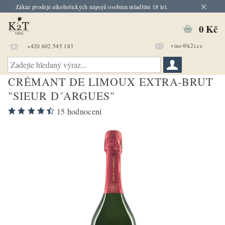
Zákaz prodeje alkoholických nápojů osobám mladším 18 let.
0 Kč
vino@k2t.cz
+420 602 545 183
CRÉMANT DE LIMOUX EXTRA-BRUT
"SIEUR D´ARGUES"
15 hodnocení