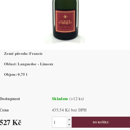
Země původu: Francie
Oblast: Languedoc - Limoux
Objem: 0,75 l
Dostupnost
Skladem
(>12 ks)
Cena
435,54 Kč bez DPH
527 Kč