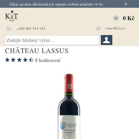
Zákaz prodeje alkoholických nápojů osobám mladším 18 let.
0 Kč
vino@k2t.cz
+420 602 545 183
CHÂTEAU LASSUS
8 hodnocení
estseller