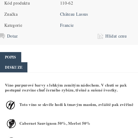
Kód produktu
110-62
Značka
Château Lassus
Kategorie
Francie
Dotaz
Hlídat cenu
POPIS
DISKUZE
Víno purpurové barvy s lehkým zemitým nádechem. V chuti se pak
postupně rozvine chuť černého rybízu, třešně a sušené švestky.
Toto víno se skvěle hodí k tmavým masům, zvláště pak zvěřině
Cabernet Sauvignon 50%, Merlot 50%