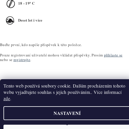
18 - 19º C
Deset let i více
Buďte první, kdo napíše příspěvek k této položce.
Pouze registrovaní uživatelé mohou vkládat příspěvky. Prosím
přihlaste se
nebo se
registrujte
.
Tento web používá soubory cookie. Dalším procházením tohoto
webu vyjadřujete souhlas s jejich používáním.. Více informací
zde
.
Upravit nastavení cookies
2026 ©
K2T Víno
, všechna práva vyhrazena
Vytvořil Shoptet
NASTAVENÍ