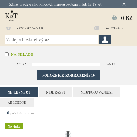
Zákaz prodeje alkoholických nápojů osobám mladším 18 let.
0 Kč
vino@k2t.cz
+420 602 545 183
NA SKLADĚ
225
Kč
376
Kč
POLOŽEK K ZOBRAZENÍ:
10
NEJLEVNĚJŠÍ
NEJDRAŽŠÍ
NEJPRODÁVANĚJŠÍ
ABECEDNĚ
10
položek celkem
Novinka