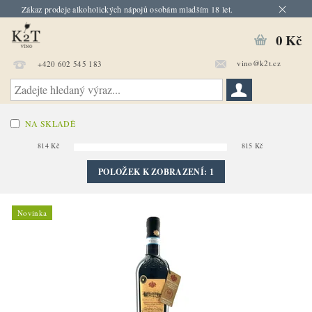
Zákaz prodeje alkoholických nápojů osobám mladším 18 let.
0 Kč
vino@k2t.cz
+420 602 545 183
NA SKLADĚ
814
Kč
815
Kč
POLOŽEK K ZOBRAZENÍ:
1
Novinka