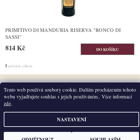
PRIMITIVO DI MANDURIA RISERVA "RONCO DI
SASSI"
814 Kč
1
položek celkem
Tento web používá soubory cookie. Dalším procházením tohoto
webu vyjadřujete souhlas s jejich používáním.. Více informací
Upravit nastavení cookies
2026 ©
K2T Víno
, všechna práva vyhrazena
zde
.
Vytvořil Shoptet
NASTAVENÍ
ODMÍTNOUT
SOUHLASÍM