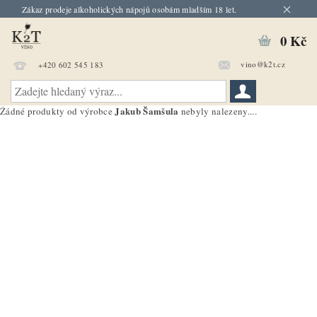
Zákaz prodeje alkoholických nápojů osobám mladším 18 let.
0 Kč
vino@k2t.cz
+420 602 545 183
Jakub Šamšula
Žádné produkty od výrobce
nebyly nalezeny....